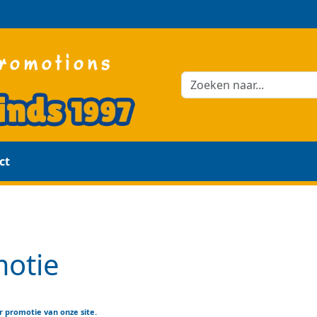
ct
motie
 promotie van onze site.