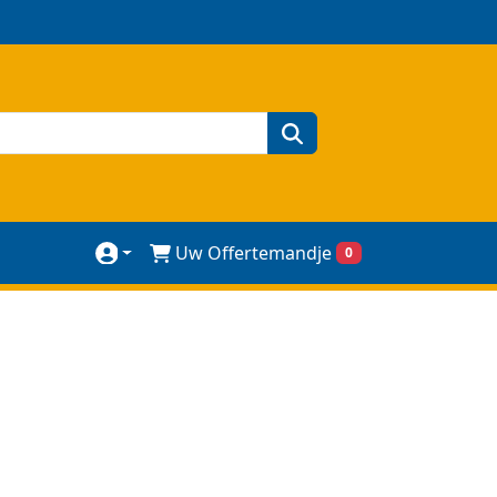
zoeken
Uw Offertemandje
0