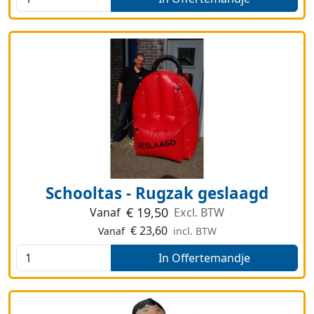
Schooltas - Rugzak geslaagd
€
19,50
Vanaf
Excl. BTW
€
23,60
Vanaf
incl. BTW
In Offertemandje