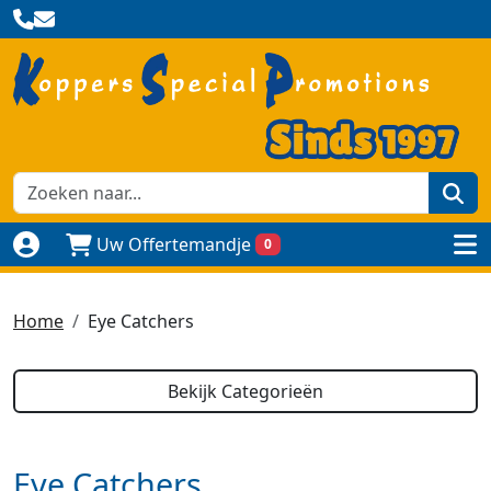
zoe
Uw Offertemandje
0
Naar login pagina
to
Home
Eye Catchers
Bekijk Categorieën
Eye Catchers