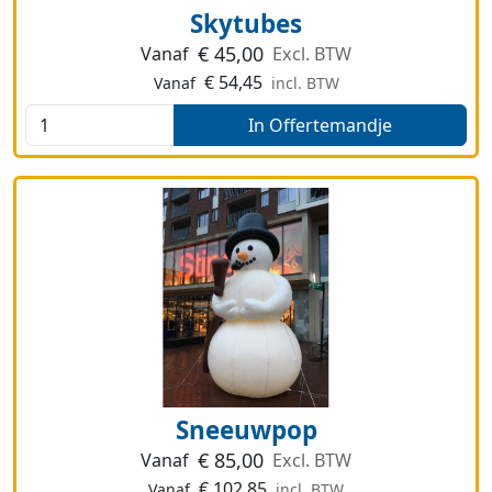
Skytubes
€
45,00
Vanaf
Excl. BTW
€
54,45
Vanaf
incl. BTW
In Offertemandje
Sneeuwpop
€
85,00
Vanaf
Excl. BTW
€
102,85
Vanaf
incl. BTW