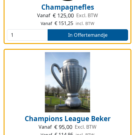
Champagnefles
€
125,00
Vanaf
Excl. BTW
€
151,25
Vanaf
incl. BTW
In Offertemandje
Champions League Beker
€
95,00
Vanaf
Excl. BTW
€
114,95
Vanaf
incl. BTW