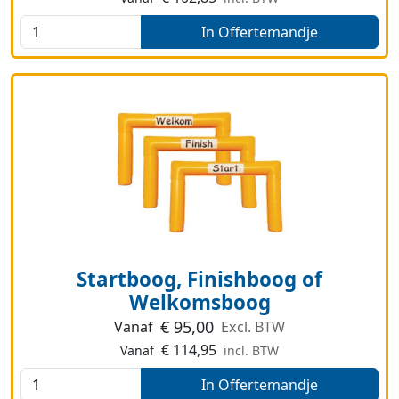
In Offertemandje
Startboog, Finishboog of
Welkomsboog
€
95,00
Vanaf
Excl. BTW
€
114,95
Vanaf
incl. BTW
In Offertemandje