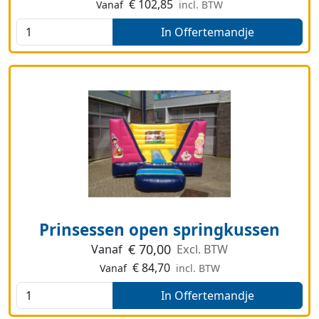
€
102,85
Vanaf
incl. BTW
In Offertemandje
Prinsessen open springkussen
€
70,00
Vanaf
Excl. BTW
€
84,70
Vanaf
incl. BTW
In Offertemandje