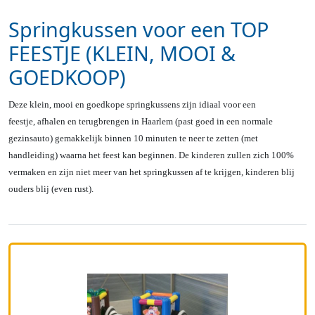
Springkussen voor een TOP
FEESTJE (KLEIN, MOOI &
GOEDKOOP)
Deze klein, mooi en goedkope springkussens zijn idiaal voor een
feestje, afhalen en terugbrengen in Haarlem (past goed in een normale
gezinsauto) gemakkelijk binnen 10 minuten te neer te zetten (met
handleiding) waarna het feest kan beginnen. De kinderen zullen zich 100%
vermaken en zijn niet meer van het springkussen af te krijgen, kinderen blij
ouders blij (even rust).