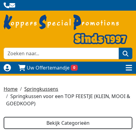
zoe
Uw Offertemandje
0
Naar login pagina
to
Home
Springkussens
Springkussen voor een TOP FEESTJE (KLEIN, MOOI &
GOEDKOOP)
Bekijk Categorieën