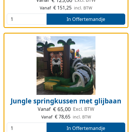
€
125,00
Vanaf
Excl. BTW
€
151,25
Vanaf
incl. BTW
In Offertemandje
Jungle springkussen met glijbaan
€
65,00
Vanaf
Excl. BTW
€
78,65
Vanaf
incl. BTW
In Offertemandje