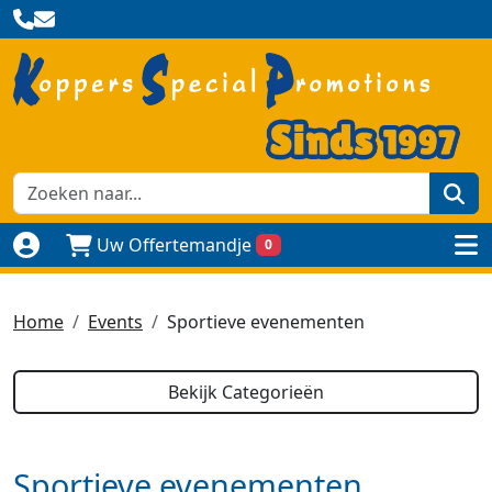
zoe
Uw Offertemandje
0
Naar login pagina
to
Home
Events
Sportieve evenementen
Bekijk Categorieën
Sportieve evenementen