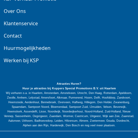
Over Ons
Klantenservice
Contact
Huurmogelijkheden
Werken bij KSP
Attracties Huren?
Huur je attracties bij Koppers Special
Promotions
B.V. uit Haarlem
Wij verhuren o.a. in Haarlem, Amsterdam, Amstelveen, Utrecht, Den Haag, Rotterdam, Apeldoorn,
Zwolle, Arnhem, Lelystad, Amersfoort, Alkmaar, Purmerend, Hoorn, Delft, Hoofddorp, Zandvoort,
Heemstede, Aerdenhout, Bennebroek, Overveen, Halfweg, Hillegom, Den Helder, Zwanenburg,
Spaarndam, Santpoort Noord, Bloemendaal, Santpoort Zuid, IJmuiden, Velsen, Beverwijk,
Heemskerk, Assendelft, Lisse, Noordwijk, Noordwijkerhout, Noord-Holland, Zuid-Holland, Nieuw
Vennep, Sassenheim, Oegstgeest, Zaandam, Wormer, Castricum, Uitgeest, Wijk aan Zee, Zaanstad,
Aalsmeer, Uithoorn, Badhoevedorp, Leiden, Hilversum, Almere, Zoetermeer, Gouda, Dordrecht,
Alphen aan den Rijn, Harderwijk, Den Bosch en nog veel meer plaatsen.