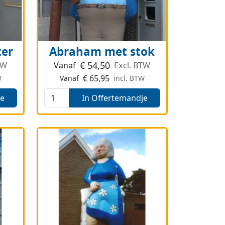
ter
Abraham met stok
€
54,50
TW
Vanaf
Excl. BTW
€
65,95
W
Vanaf
incl. BTW
je
In Offertemandje