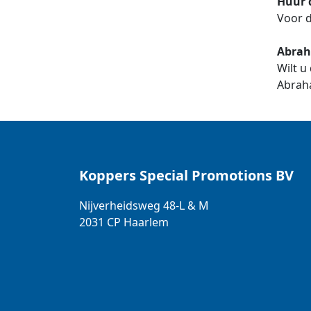
Huur 
Voor d
Abrah
Wilt u
Abraha
Koppers Special Promotions BV
Nijverheidsweg 48-L & M
2031 CP
Haarlem