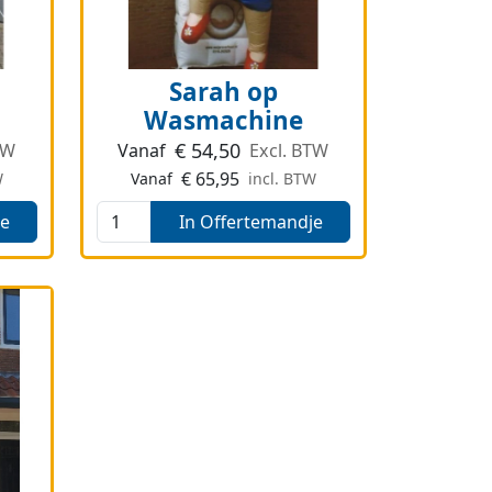
Sarah op
Wasmachine
€
54,50
TW
Vanaf
Excl. BTW
€
65,95
W
Vanaf
incl. BTW
je
In Offertemandje