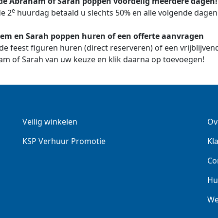
de Abraham of Sarah poppen voordelig meerdere dagen!
e
e 2
huurdag betaald u slechts 50% en alle volgende dage
em en Sarah poppen huren of een offerte aanvragen
 de feest figuren huren (direct reserveren) of een vrijblijve
m of Sarah van uw keuze en klik daarna op toevoegen!
Veilig winkelen
Ov
KSP Verhuur Promotie
Kl
Co
Hu
We