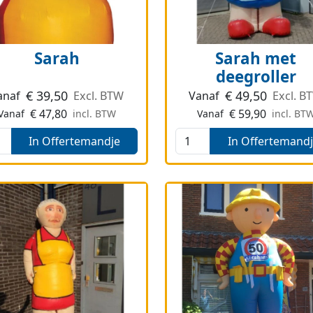
Sarah
Sarah met
deegroller
€
39,50
€
49,50
anaf
Excl. BTW
Vanaf
Excl. B
€
47,80
€
59,90
Vanaf
incl. BTW
Vanaf
incl. BT
In Offertemandje
In Offertemand