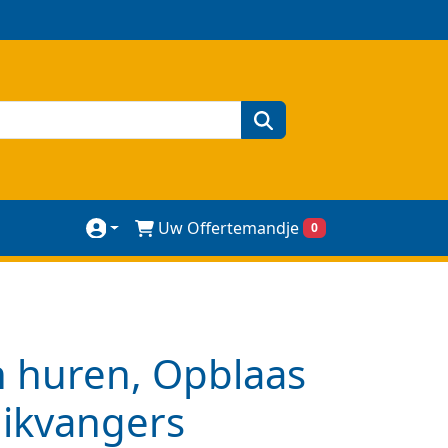
zoeken
Uw Offertemandje
0
 huren, Opblaas
blikvangers