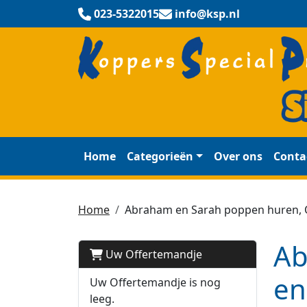
023-5322015
info@ksp.nl
Home
Categorieën
Over ons
Conta
Home
Abraham en Sarah poppen huren, Op
Ab
Uw Offertemandje
en
Uw Offertemandje is nog
leeg.