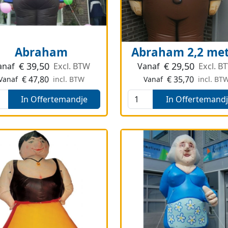
Abraham
Abraham 2,2 me
€
39,50
€
29,50
anaf
Excl. BTW
Vanaf
Excl. B
€
47,80
€
35,70
Vanaf
incl. BTW
Vanaf
incl. BT
In Offertemandje
In Offertemand