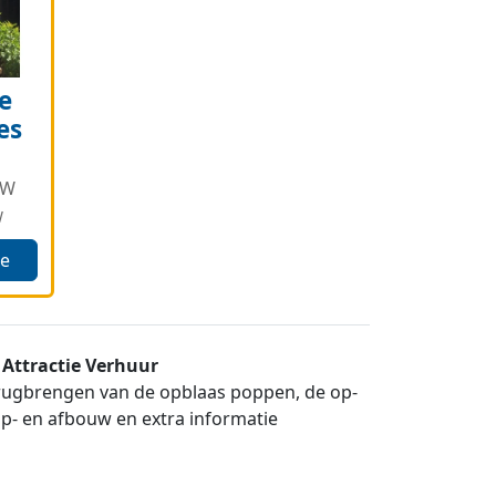
e
es
TW
W
je
Attractie Verhuur
terugbrengen van de opblaas poppen, de op-
op- en afbouw en extra informatie