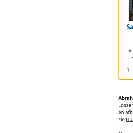
S
V
Abrah
Losse 
en afb
zie
Hu