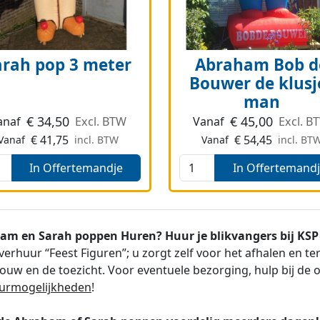
arah pop 3 meter
Abraham Bob d
Bouwer de klusj
man
€
34,50
€
45,00
anaf
Excl. BTW
Vanaf
Excl. B
€
41,75
€
54,45
Vanaf
incl. BTW
Vanaf
incl. BT
In Offertemandje
In Offertemand
am en Sarah poppen Huren? Huur je blikvangers bij KSP 
verhuur “Feest Figuren”; u zorgt zelf voor het afhalen en 
ouw en de toezicht. Voor eventuele bezorging, hulp bij de 
urmogelijkheden
!