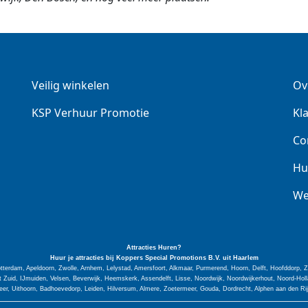
Veilig winkelen
Ov
KSP Verhuur Promotie
Kl
Co
Hu
We
Attracties Huren?
Huur je attracties bij Koppers Special
Promotions
B.V. uit Haarlem
tterdam, Apeldoorn, Zwolle, Arnhem, Lelystad, Amersfoort, Alkmaar, Purmerend, Hoorn, Delft, Hoofddorp,
Zuid, IJmuiden, Velsen, Beverwijk, Heemskerk, Assendelft, Lisse, Noordwijk, Noordwijkerhout, Noord-H
er, Uithoorn, Badhoevedorp, Leiden, Hilversum, Almere, Zoetermeer, Gouda, Dordrecht, Alphen aan den Ri