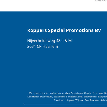
Koppers Special Promotions BV
Nijverheidsweg 48-L & M
2031 CP
Haarlem
Wij verhuren o.a. in Haarlem, Amsterdam, Amstelveen, Utrecht, Den Haag, Ro
Den Helder, Zwanenburg, Spaarndam, Santpoort Noord, Bloemendaal, Santpoort 
Castricum, Uitgeest, Wijk aan Zee, Zaanstad, Aalsme