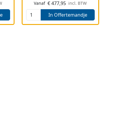
€
477,95
TW
Vanaf
incl. BTW
je
In Offertemandje