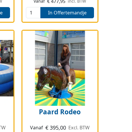
€
477,95
TW
Vanaf
incl. BTW
je
In Offertemandje
Paard Rodeo
€
395,00
BTW
Vanaf
Excl. BTW