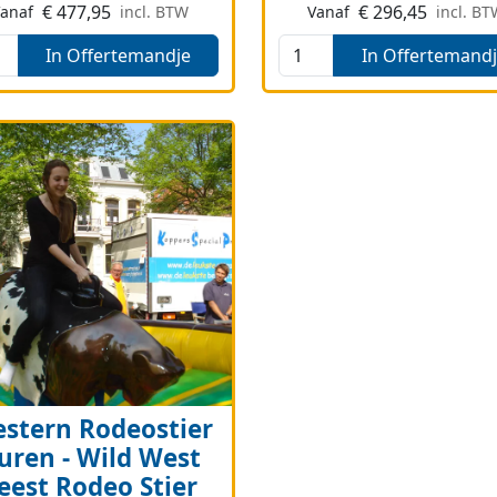
€
477,95
€
296,45
Vanaf
incl. BTW
Vanaf
incl. B
In Offertemandje
In Offertemand
stern Rodeostier
uren - Wild West
eest Rodeo Stier