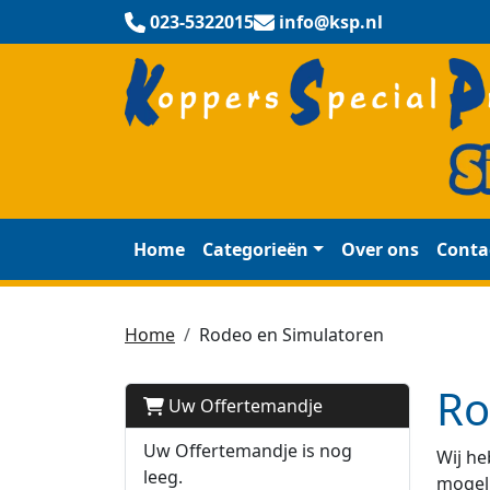
023-5322015
info@ksp.nl
Home
Categorieën
Over ons
Conta
Home
Rodeo en Simulatoren
Ro
Uw Offertemandje
Uw Offertemandje is nog
Wij he
leeg.
mogeli