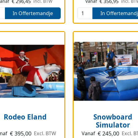
€
296,45
€
356,95
Vanaf
incl. BTW
Vanaf
incl. B
In Offertemandje
In Offertemand
Rodeo Eland
Snowboard
Simulator
€
395,00
€
245,00
naf
Excl. BTW
Vanaf
Excl. 