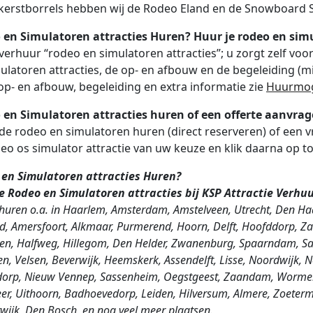
kerstborrels hebben wij de Rodeo Eland en de Snowboard 
 en Simulatoren attracties Huren? Huur je rodeo en simu
verhuur “rodeo en simulatoren attracties”; u zorgt zelf vo
ulatoren attracties, de op- en afbouw en de begeleiding (mi
 op- en afbouw, begeleiding en extra informatie zie
Huurmog
 en Simulatoren attracties huren of een offerte aanvra
 de rodeo en simulatoren huren (direct reserveren) of een v
eo os simulator attractie van uw keuze en klik daarna op 
en Simulatoren attracties
Huren?
je
Rodeo en Simulatoren attracties
bij KSP Attractie Verhu
rhuren o.a. in Haarlem, Amsterdam, Amstelveen, Utrecht, Den Ha
ad, Amersfoort, Alkmaar, Purmerend, Hoorn, Delft, Hoofddorp, 
en, Halfweg, Hillegom, Den Helder, Zwanenburg, Spaarndam, Sa
en, Velsen, Beverwijk, Heemskerk, Assendelft, Lisse, Noordwijk,
orp, Nieuw Vennep, Sassenheim, Oegstgeest, Zaandam, Wormer, 
er, Uithoorn, Badhoevedorp, Leiden, Hilversum, Almere, Zoeterm
wijk, Den Bosch, en nog veel meer plaatsen.