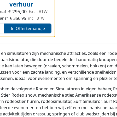
verhuur
€
295,00
naf
Excl. BTW
€
356,95
Vanaf
incl. BTW
In Offertemandje
en simulatoren zijn mechanische attracties, zoals een rodeo
ardsimulator, die door de begeleider handmatig knoppen i
tie kan laten bewegen (draaien, schommelen, bokken) om d
ussen voor een zachte landing, en verschillende snelheidsn
senen, ideaal voor evenementen om spanning en plezier te
bben de volgende Rodeo en Simulatoren in eigen beheer,
R
Stier, Rodeo show, mechanische stier,
Amerikaanse rodeosti
rn rodeostier huren,
rodeosimulator, Surf Simularor, Surf 
teerde evenementen hebben wij zelf een mechanische paar
de activiteit tijden dressuur, springen of club wedstrijden b