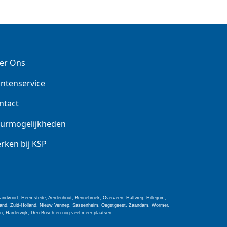
er Ons
antenservice
ntact
urmogelijkheden
rken bij KSP
 Zandvoort, Heemstede, Aerdenhout, Bennebroek, Overveen, Halfweg, Hillegom,
olland, Zuid-Holland, Nieuw Vennep, Sassenheim, Oegstgeest, Zaandam, Wormer,
jn, Harderwijk, Den Bosch en nog veel meer plaatsen.