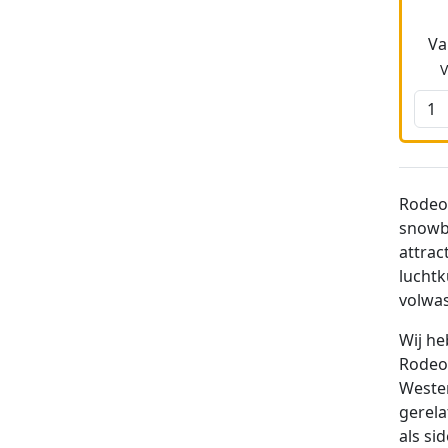
Va
Rodeo 
snowbo
attrac
luchtk
volwas
Wij he
Rodeo 
Weste
gerela
als si