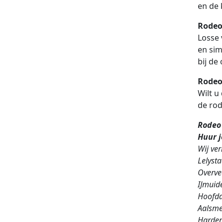
en de 
Rodeo
Losse 
en sim
bij de
Rodeo
Wilt u
de rod
Rodeo 
Huur 
Wij ve
Lelyst
Overve
IJmuid
Hoofdd
Aalsme
Harder