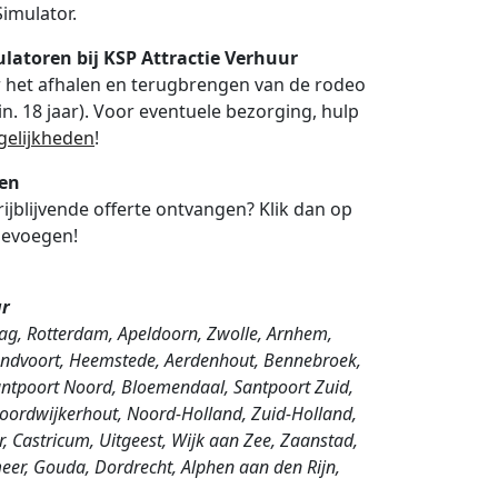
Simulator.
latoren bij KSP Attractie Verhuur
or het afhalen en terugbrengen van de rodeo
n. 18 jaar). Voor eventuele bezorging, hulp
elijkheden
!
gen
rijblijvende offerte ontvangen? Klik dan op
toevoegen!
ur
ag, Rotterdam, Apeldoorn, Zwolle, Arnhem,
Zandvoort, Heemstede, Aerdenhout, Bennebroek,
ntpoort Noord, Bloemendaal, Santpoort Zuid,
 Noordwijkerhout, Noord-Holland, Zuid-Holland,
Castricum, Uitgeest, Wijk aan Zee, Zaanstad,
eer, Gouda, Dordrecht, Alphen aan den Rijn,