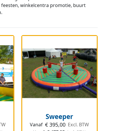
 feesten, winkelcentra promotie, buurt
n.
Sweeper
€
395,00
BTW
Vanaf
Excl. BTW