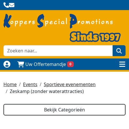
zoe
Uw Offertemandje
0
Naar login pagina
to
Home
Events
Sportieve evenementen
Zeskamp (zonder waterattracties)
Bekijk Categorieën