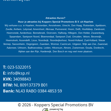
Attracties Huren?
Huur je attracties bij Koppers Special
Promotions
B.V. uit Haarlem
Wij verhuren o.a. in Haarlem, Amsterdam, Amstelveen, Utrecht, Den Haag, Rotterdam, Apeldoorn,
Zwolle, Arnhem, Lelystad, Amersfoort, Alkmaar, Purmerend, Hoorn, Delft, Hoofddorp, Zandvoort,
Heemstede, Aerdenhout, Bennebroek, Overveen, Halfweg, Hillegom, Den Helder, Zwanenburg,
Spaarndam, Santpoort Noord, Bloemendaal, Santpoort Zuid, IJmuiden, Velsen, Beverwijk,
Heemskerk, Assendelft, Lisse, Noordwijk, Noordwijkerhout, Noord-Holland, Zuid-Holland, Nieuw
Vennep, Sassenheim, Oegstgeest, Zaandam, Wormer, Castricum, Uitgeest, Wijk aan Zee, Zaanstad,
Aalsmeer, Uithoorn, Badhoevedorp, Leiden, Hilversum, Almere, Zoetermeer, Gouda, Dordrecht,
Alphen aan den Rijn, Harderwijk, Den Bosch en nog veel meer plaatsen.
T:
023-5322015
E:
info@ksp.nl
KVK:
34098843
BTW:
NL 809137379 B01
Bank:
NL43 RABO 0384 4853 59
© 2026 - Koppers Special Promotions BV