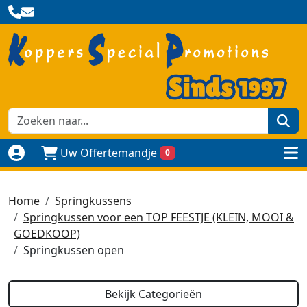
zoe
Uw Offertemandje
0
Naar login pagina
to
Home
Springkussens
Springkussen voor een TOP FEESTJE (KLEIN, MOOI &
GOEDKOOP)
Springkussen open
Bekijk Categorieën