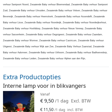
verhuur Santpoort Noord, Zwaaiende Baby verhuur Bloemendaal, Zwaaiende Baby verhuur Santpoort
Zuid, Zwaaiende Baby verhuur IJmuiden, Zwaaiende Baby verhuur Velsen, Zwaaiende Baby verhuur
Beverwijk, Zwaaiende Baby verhuur Heemskerk, Zwaaiende Baby verhuur Assendelft, Zwaaiende
Baby verhuur Lisse, Zwaaiende Baby verhuur Noordwijk, Zwaaiende Baby verhuur Noordwijkerhout,
Zwaaiende Baby verhuur Hoofddorp, Zwaaiende Baby verhuur Nieuw Vennep, Zwaaiende Baby
verhuur Sassenheim, Zwaaiende Baby verhuur Oegstgeest, Zwaaiende Baby verhuur Zaandam,
Zwaaiende Baby verhuur Wormer, Zwaaiende Baby verhuur Castricum, Zwaaiende Baby verhuur
Uitgeest, Zwaaiende Baby verhuur Wijk aan Zee, Zwaaiende Baby Verhuur Zaanstad, Zwaaiende
Baby verhuur Aalsmeer, Zwaaiende Baby verhuur Uithoorn, Zwaaiende Baby verhuur Badhoevedorp,
Zwaaiende Baby verhuur Leiden, Zwaaiende Baby verhuur Alphen aan den Rijn,
Extra Productopties
Interne lamp voor in blikvangers
Vanaf
€
9,50
/1 dag
Excl. BTW
€
11,50
/1 dag
incl. BTW