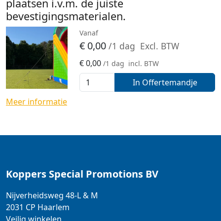
plaatsen i.v.m. de juiste
bevestigingsmaterialen.
Vanaf
€
0,00
/1 dag
Excl. BTW
€
0,00
/1 dag
incl. BTW
In Offertemandje
Meer informatie
Koppers Special Promotions BV
Nijverheidsweg 48-L & M
2031 CP
Haarlem
Veilig winkelen