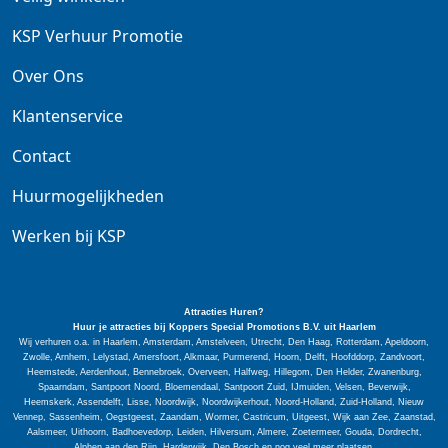
KSP Verhuur Promotie
Over Ons
Klantenservice
Contact
Huurmogelijkheden
Werken bij KSP
Attracties Huren?
Huur je attracties bij Koppers Special
Promotions
B.V. uit Haarlem
Wij verhuren o.a. in Haarlem, Amsterdam, Amstelveen, Utrecht, Den Haag, Rotterdam, Apeldoorn,
Zwolle, Arnhem, Lelystad, Amersfoort, Alkmaar, Purmerend, Hoorn, Delft, Hoofddorp, Zandvoort,
Heemstede, Aerdenhout, Bennebroek, Overveen, Halfweg, Hillegom, Den Helder, Zwanenburg,
Spaarndam, Santpoort Noord, Bloemendaal, Santpoort Zuid, IJmuiden, Velsen, Beverwijk,
Heemskerk, Assendelft, Lisse, Noordwijk, Noordwijkerhout, Noord-Holland, Zuid-Holland, Nieuw
Vennep, Sassenheim, Oegstgeest, Zaandam, Wormer, Castricum, Uitgeest, Wijk aan Zee, Zaanstad,
Aalsmeer, Uithoorn, Badhoevedorp, Leiden, Hilversum, Almere, Zoetermeer, Gouda, Dordrecht,
Alphen aan den Rijn, Harderwijk, Den Bosch en nog veel meer plaatsen.