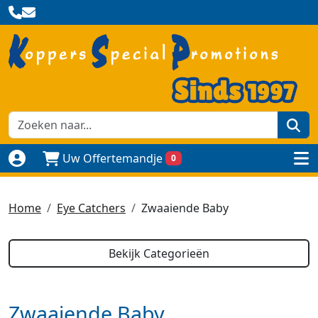
zoe
Uw Offertemandje
0
Naar login pagina
to
Home
Eye Catchers
Zwaaiende Baby
Bekijk Categorieën
Zwaaiende Baby