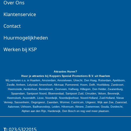
Over Ons
Klantenservice
Contact
Huurmogelijkheden
Werken bij KSP
Attracties Huren?
Huur je attracties bij Koppers Special
Promotions
B.V. uit Haarlem
Wij verhuren o.a. in Haarlem, Amsterdam, Amstelveen, Utrecht, Den Haag, Rotterdam, Apeldoorn,
Zwolle, Arnhem, Lelystad, Amersfoort, Alkmaar, Purmerend, Hoorn, Delft, Hoofddorp, Zandvoort,
Heemstede, Aerdenhout, Bennebroek, Overveen, Halfweg, Hillegom, Den Helder, Zwanenburg,
Spaarndam, Santpoort Noord, Bloemendaal, Santpoort Zuid, IJmuiden, Velsen, Beverwijk,
Heemskerk, Assendelft, Lisse, Noordwijk, Noordwijkerhout, Noord-Holland, Zuid-Holland, Nieuw
Vennep, Sassenheim, Oegstgeest, Zaandam, Wormer, Castricum, Uitgeest, Wijk aan Zee, Zaanstad,
Aalsmeer, Uithoorn, Badhoevedorp, Leiden, Hilversum, Almere, Zoetermeer, Gouda, Dordrecht,
Alphen aan den Rijn, Harderwijk, Den Bosch en nog veel meer plaatsen.
T:
023-5322015