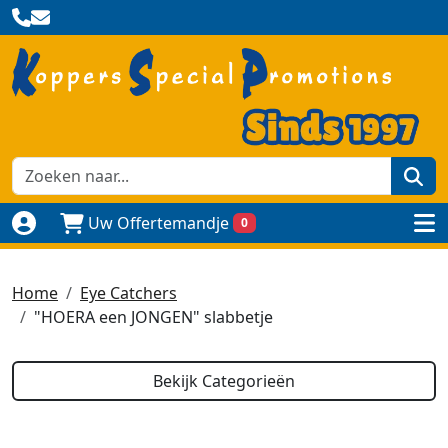
zoe
Uw Offertemandje
0
Naar login pagina
to
Home
Eye Catchers
"HOERA een JONGEN" slabbetje
Bekijk Categorieën