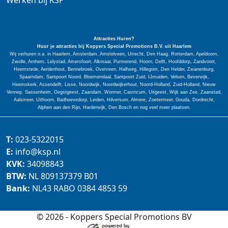
Werken bij KSP
Attracties Huren?
Huur je attracties bij Koppers Special
Promotions
B.V. uit Haarlem
Wij verhuren o.a. in Haarlem, Amsterdam, Amstelveen, Utrecht, Den Haag, Rotterdam, Apeldoorn,
Zwolle, Arnhem, Lelystad, Amersfoort, Alkmaar, Purmerend, Hoorn, Delft, Hoofddorp, Zandvoort,
Heemstede, Aerdenhout, Bennebroek, Overveen, Halfweg, Hillegom, Den Helder, Zwanenburg,
Spaarndam, Santpoort Noord, Bloemendaal, Santpoort Zuid, IJmuiden, Velsen, Beverwijk,
Heemskerk, Assendelft, Lisse, Noordwijk, Noordwijkerhout, Noord-Holland, Zuid-Holland, Nieuw
Vennep, Sassenheim, Oegstgeest, Zaandam, Wormer, Castricum, Uitgeest, Wijk aan Zee, Zaanstad,
Aalsmeer, Uithoorn, Badhoevedorp, Leiden, Hilversum, Almere, Zoetermeer, Gouda, Dordrecht,
Alphen aan den Rijn, Harderwijk, Den Bosch en nog veel meer plaatsen.
T:
023-5322015
E:
info@ksp.nl
KVK:
34098843
BTW:
NL 809137379 B01
Bank:
NL43 RABO 0384 4853 59
© 2026 - Koppers Special Promotions BV