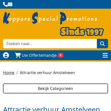
zoe
Uw Offertemandje
0
Naar login pagina
to
Home
Attractie verhuur Amstelveen
Bekijk Categorieën
Attractie verhuur Amstelveen