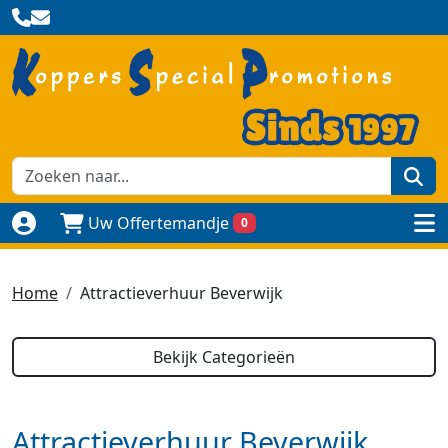
zoe
Uw Offertemandje
0
Naar login pagina
to
Home
Attractieverhuur Beverwijk
Bekijk Categorieën
Attractieverhuur Beverwijk