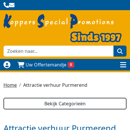
zoe
Uw Offertemandje
0
Naar login pagina
to
Home
Attractie verhuur Purmerend
Bekijk Categorieën
Attractie verhuur Purmerend