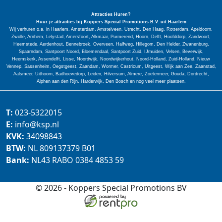
Attracties Huren?
Huur je attracties bij Koppers Special
Promotions
B.V. uit Haarlem
Wij verhuren o.a. in Haarlem, Amsterdam, Amstelveen, Utrecht, Den Haag, Rotterdam, Apeldoorn,
Zwolle, Arnhem, Lelystad, Amersfoort, Alkmaar, Purmerend, Hoorn, Delft, Hoofddorp, Zandvoort,
Heemstede, Aerdenhout, Bennebroek, Overveen, Halfweg, Hillegom, Den Helder, Zwanenburg,
Spaarndam, Santpoort Noord, Bloemendaal, Santpoort Zuid, IJmuiden, Velsen, Beverwijk,
Heemskerk, Assendelft, Lisse, Noordwijk, Noordwijkerhout, Noord-Holland, Zuid-Holland, Nieuw
Vennep, Sassenheim, Oegstgeest, Zaandam, Wormer, Castricum, Uitgeest, Wijk aan Zee, Zaanstad,
Aalsmeer, Uithoorn, Badhoevedorp, Leiden, Hilversum, Almere, Zoetermeer, Gouda, Dordrecht,
Alphen aan den Rijn, Harderwijk, Den Bosch en nog veel meer plaatsen.
T:
023-5322015
E:
info@ksp.nl
KVK:
34098843
BTW:
NL 809137379 B01
Bank:
NL43 RABO 0384 4853 59
© 2026 - Koppers Special Promotions BV