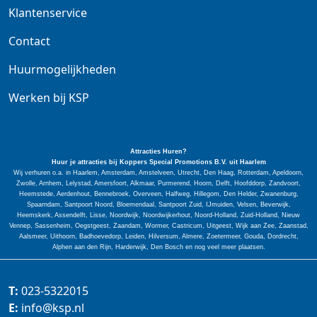
Klantenservice
Contact
Huurmogelijkheden
Werken bij KSP
Attracties Huren?
Huur je attracties bij Koppers Special
Promotions
B.V. uit Haarlem
Wij verhuren o.a. in Haarlem, Amsterdam, Amstelveen, Utrecht, Den Haag, Rotterdam, Apeldoorn,
Zwolle, Arnhem, Lelystad, Amersfoort, Alkmaar, Purmerend, Hoorn, Delft, Hoofddorp, Zandvoort,
Heemstede, Aerdenhout, Bennebroek, Overveen, Halfweg, Hillegom, Den Helder, Zwanenburg,
Spaarndam, Santpoort Noord, Bloemendaal, Santpoort Zuid, IJmuiden, Velsen, Beverwijk,
Heemskerk, Assendelft, Lisse, Noordwijk, Noordwijkerhout, Noord-Holland, Zuid-Holland, Nieuw
Vennep, Sassenheim, Oegstgeest, Zaandam, Wormer, Castricum, Uitgeest, Wijk aan Zee, Zaanstad,
Aalsmeer, Uithoorn, Badhoevedorp, Leiden, Hilversum, Almere, Zoetermeer, Gouda, Dordrecht,
Alphen aan den Rijn, Harderwijk, Den Bosch en nog veel meer plaatsen.
T:
023-5322015
E:
info@ksp.nl