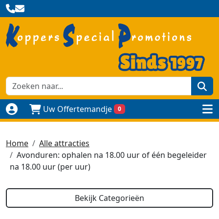
zoe
Uw Offertemandje
0
Naar login pagina
to
Home
Alle attracties
Avonduren: ophalen na 18.00 uur of één begeleider
na 18.00 uur (per uur)
Bekijk Categorieën