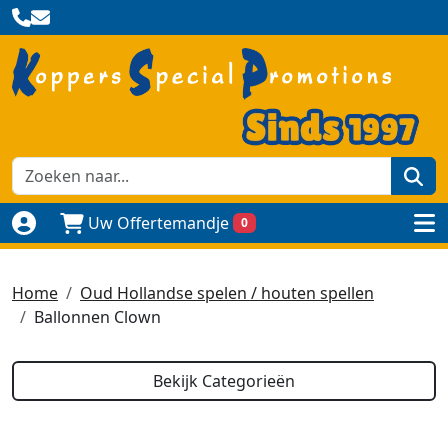
zoe
Uw Offertemandje
0
Naar login pagina
to
Home
Oud Hollandse spelen / houten spellen
Ballonnen Clown
Bekijk Categorieën