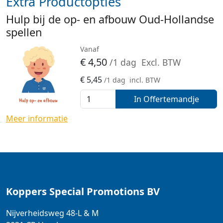
Extra Productopties
Hulp bij de op- en afbouw Oud-Hollandse
spellen
Vanaf
€
4,50
/1 dag
Excl. BTW
€
5,45
/1 dag
incl. BTW
In Offertemandje
Meer informatie
Koppers Special Promotions BV
Nijverheidsweg 48-L & M