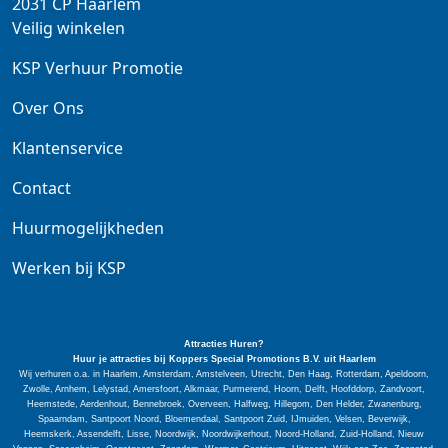
2031 CP
Haarlem
Veilig winkelen
KSP Verhuur Promotie
Over Ons
Klantenservice
Contact
Huurmogelijkheden
Werken bij KSP
Attracties Huren?
Huur je attracties bij Koppers Special
Promotions
B.V. uit Haarlem
Wij verhuren o.a. in Haarlem, Amsterdam, Amstelveen, Utrecht, Den Haag, Rotterdam, Apeldoorn,
Zwolle, Arnhem, Lelystad, Amersfoort, Alkmaar, Purmerend, Hoorn, Delft, Hoofddorp, Zandvoort,
Heemstede, Aerdenhout, Bennebroek, Overveen, Halfweg, Hillegom, Den Helder, Zwanenburg,
Spaarndam, Santpoort Noord, Bloemendaal, Santpoort Zuid, IJmuiden, Velsen, Beverwijk,
Heemskerk, Assendelft, Lisse, Noordwijk, Noordwijkerhout, Noord-Holland, Zuid-Holland, Nieuw