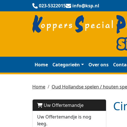
023-5322015
info@ksp.nl
Home
Categorieën
Over ons
Conta
Home
Oud Hollandse spelen / houten spe
Ci
Uw Offertemandje
Uw Offertemandje is nog
leeg.