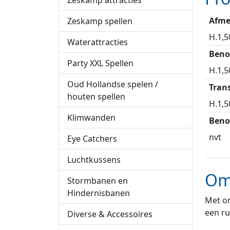
Zeskamp attracties
Afme
Zeskamp spellen
H.1,5
Waterattracties
Beno
Party XXL Spellen
H.1,5
Oud Hollandse spelen /
Tran
houten spellen
H.1,5
Klimwanden
Beno
nvt
Eye Catchers
Luchtkussens
Om
Stormbanen en
Hindernisbanen
Met on
een ru
Diverse & Accessoires