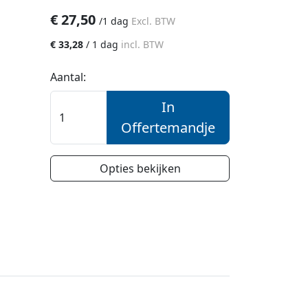
€
27,50
/
1 dag
Excl. BTW
€
33,28
/
1 dag
incl. BTW
Aantal:
In
Offertemandje
Opties bekijken