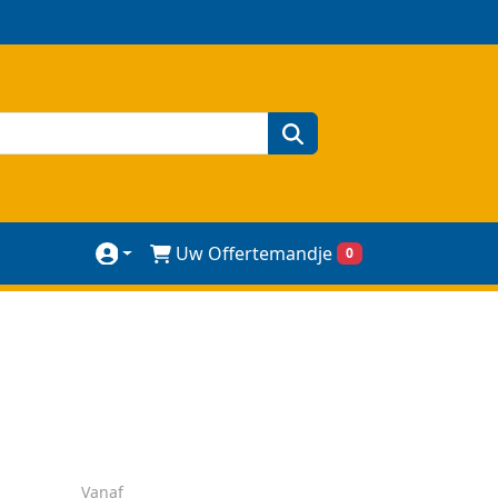
zoeken
Uw Offertemandje
0
Vanaf