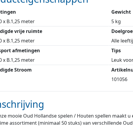
tingen
Gewicht
0 x B.1,25 meter
5 kg
digde vrije ruimte
Doelgroe
0 x B.1,25 meter
Alle leeft
sport afmetingen
Tips
0 x B.1,25 meter
Leuk voor
digde Stroom
Artikel
101056
schrijving
ze mooie Oud Hollandse spelen / Houten spellen maakt u e
ime assortiment (minimaal 50 stuks) van verschillende Oud 