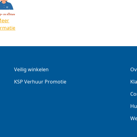
Meer
ormatie
Veilig winkelen
Ov
KSP Verhuur Promotie
Kl
Co
Hu
We