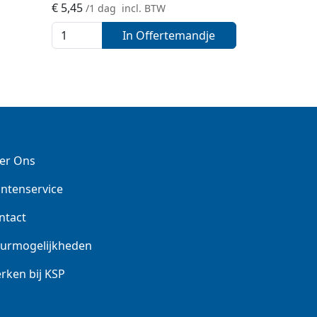
€
5,45
/1 dag
incl. BTW
In Offertemandje
er Ons
antenservice
ntact
urmogelijkheden
rken bij KSP