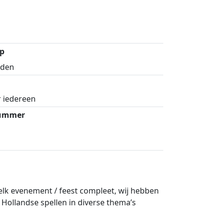
p
ijden
 iedereen
nummer
lk evenement / feest compleet, wij hebben
Hollandse spellen in diverse thema’s