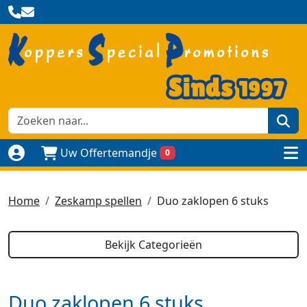
zoe
Uw Offertemandje
0
Naar login pagina
to
Home
Zeskamp spellen
Duo zaklopen 6 stuks
Bekijk Categorieën
Duo zaklopen 6 stuks