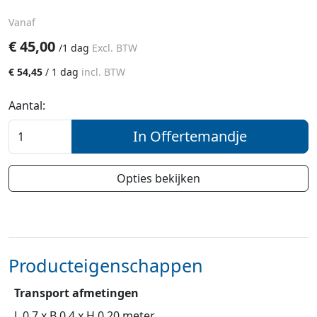
Vanaf
€
45,00
/
1 dag
Excl. BTW
€
54,45
/
1 dag
incl. BTW
Aantal:
In Offertemandje
Opties bekijken
Producteigenschappen
Transport afmetingen
L.0,7 x B.0,4 x H.0,20 meter