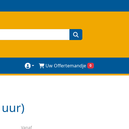
zoeken
Uw Offertemandje
0
 uur)
Vanaf