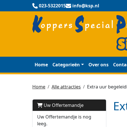
023-5322015
info@ksp.nl
Home
Categorieën
Over ons
Conta
Home
Alle attracties
Extra uur begeleid
Ex
Uw Offertemandje
Uw Offertemandje is nog
leeg.