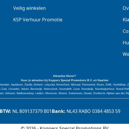
Veilig winkelen
Ov
KSP Verhuur Promotie
Kl
Co
Hu
We
Attracties Huren?
Huur je attracties bij Koppers Special
Promotions
B.V. uit Haarlem
tterdam, Apeldoorn, Zwolle, Arnhem, Lelystad, Amersfoort, Alkmaar, Purmerend, Hoorn, Delft, Hoofddorp,
Zuid, IJmuiden, Velsen, Beverwijk, Heemskerk, Assendelft, Lisse, Noordwijk, Noordwijkerhout, Noord-H
er, Uithoorn, Badhoevedorp, Leiden, Hilversum, Almere, Zoetermeer, Gouda, Dordrecht, Alphen aan den Ri
BTW:
NL 809137379 B01
Bank:
NL43 RABO 0384 4853 59
© 2026 - Koppers Special Promotions BV