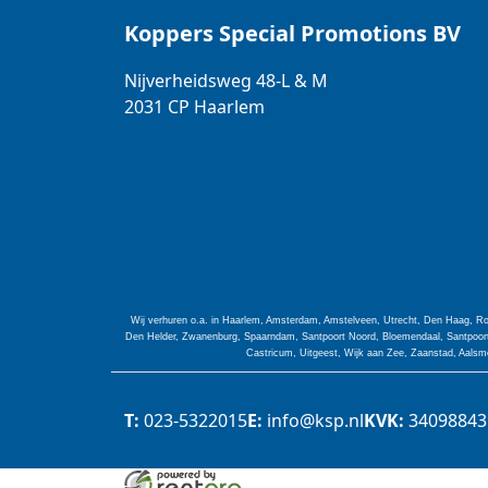
Koppers Special Promotions BV
Nijverheidsweg 48-L & M
2031 CP
Haarlem
Wij verhuren o.a. in Haarlem, Amsterdam, Amstelveen, Utrecht, Den Haag, Ro
Den Helder, Zwanenburg, Spaarndam, Santpoort Noord, Bloemendaal, Santpoort 
Castricum, Uitgeest, Wijk aan Zee, Zaanstad, Aalsme
T:
023-5322015
E:
info@ksp.nl
KVK:
34098843