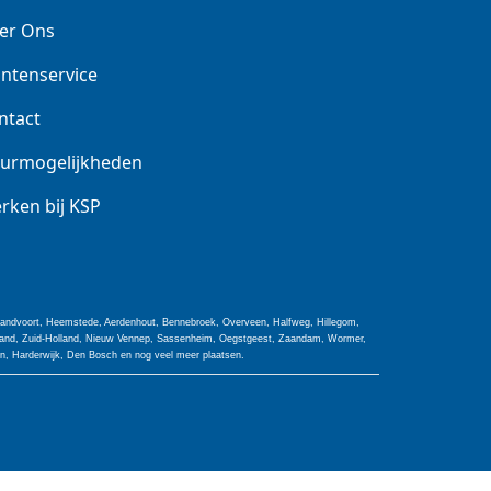
er Ons
antenservice
ntact
urmogelijkheden
rken bij KSP
 Zandvoort, Heemstede, Aerdenhout, Bennebroek, Overveen, Halfweg, Hillegom,
olland, Zuid-Holland, Nieuw Vennep, Sassenheim, Oegstgeest, Zaandam, Wormer,
jn, Harderwijk, Den Bosch en nog veel meer plaatsen.