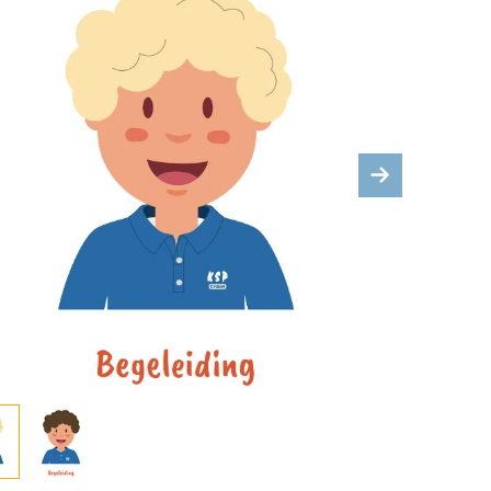
ous
Next