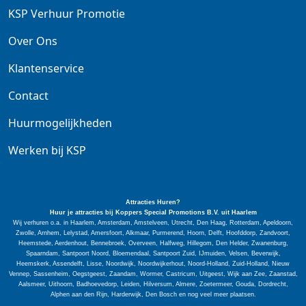
KSP Verhuur Promotie
Over Ons
Klantenservice
Contact
Huurmogelijkheden
Werken bij KSP
Attracties Huren?
Huur je attracties bij Koppers Special
Promotions
B.V. uit Haarlem
Wij verhuren o.a. in Haarlem, Amsterdam, Amstelveen, Utrecht, Den Haag, Rotterdam, Apeldoorn,
Zwolle, Arnhem, Lelystad, Amersfoort, Alkmaar, Purmerend, Hoorn, Delft, Hoofddorp, Zandvoort,
Heemstede, Aerdenhout, Bennebroek, Overveen, Halfweg, Hillegom, Den Helder, Zwanenburg,
Spaarndam, Santpoort Noord, Bloemendaal, Santpoort Zuid, IJmuiden, Velsen, Beverwijk,
Heemskerk, Assendelft, Lisse, Noordwijk, Noordwijkerhout, Noord-Holland, Zuid-Holland, Nieuw
Vennep, Sassenheim, Oegstgeest, Zaandam, Wormer, Castricum, Uitgeest, Wijk aan Zee, Zaanstad,
Aalsmeer, Uithoorn, Badhoevedorp, Leiden, Hilversum, Almere, Zoetermeer, Gouda, Dordrecht,
Alphen aan den Rijn, Harderwijk, Den Bosch en nog veel meer plaatsen.