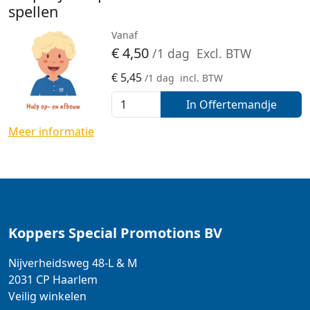
spellen
Vanaf
€
4,50
/1 dag
Excl. BTW
€
5,45
/1 dag
incl. BTW
In Offertemandje
Meer informatie
Koppers Special Promotions BV
Nijverheidsweg 48-L & M
2031 CP
Haarlem
Veilig winkelen