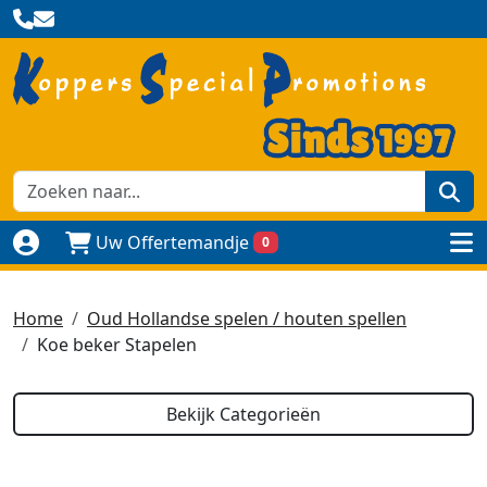
zoe
Uw Offertemandje
0
Naar login pagina
to
Home
Oud Hollandse spelen / houten spellen
Koe beker Stapelen
Bekijk Categorieën