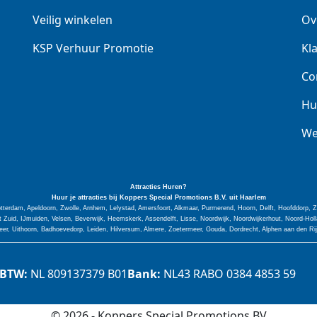
Veilig winkelen
Ov
KSP Verhuur Promotie
Kl
Co
Hu
We
Attracties Huren?
Huur je attracties bij Koppers Special
Promotions
B.V. uit Haarlem
tterdam, Apeldoorn, Zwolle, Arnhem, Lelystad, Amersfoort, Alkmaar, Purmerend, Hoorn, Delft, Hoofddorp,
Zuid, IJmuiden, Velsen, Beverwijk, Heemskerk, Assendelft, Lisse, Noordwijk, Noordwijkerhout, Noord-H
er, Uithoorn, Badhoevedorp, Leiden, Hilversum, Almere, Zoetermeer, Gouda, Dordrecht, Alphen aan den Ri
BTW:
NL 809137379 B01
Bank:
NL43 RABO 0384 4853 59
© 2026 - Koppers Special Promotions BV