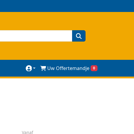
zoeken
Uw Offertemandje
0
Vanaf