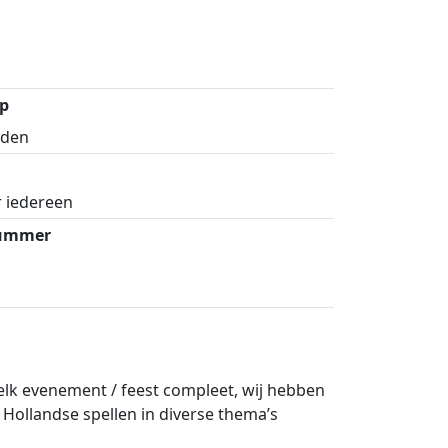
p
ijden
 iedereen
nummer
lk evenement / feest compleet, wij hebben
Hollandse spellen in diverse thema’s