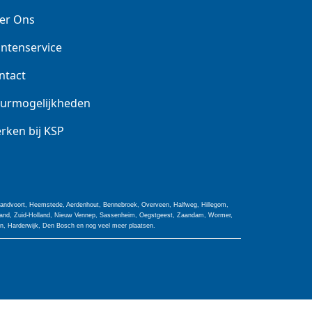
er Ons
antenservice
ntact
urmogelijkheden
rken bij KSP
 Zandvoort, Heemstede, Aerdenhout, Bennebroek, Overveen, Halfweg, Hillegom,
olland, Zuid-Holland, Nieuw Vennep, Sassenheim, Oegstgeest, Zaandam, Wormer,
jn, Harderwijk, Den Bosch en nog veel meer plaatsen.