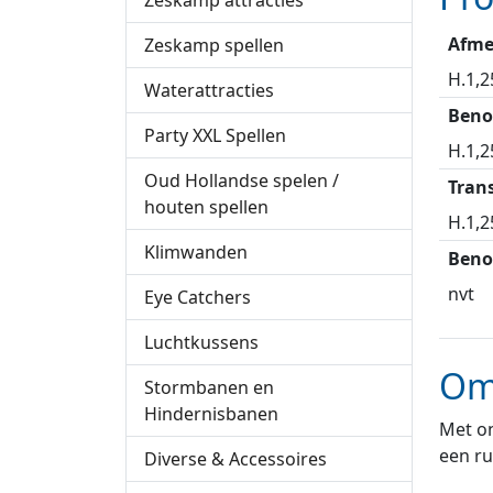
Zeskamp attracties
Afme
Zeskamp spellen
H.1,2
Waterattracties
Beno
Party XXL Spellen
H.1,2
Oud Hollandse spelen /
Tran
houten spellen
H.1,2
Klimwanden
Beno
nvt
Eye Catchers
Luchtkussens
Om
Stormbanen en
Hindernisbanen
Met on
een ru
Diverse & Accessoires