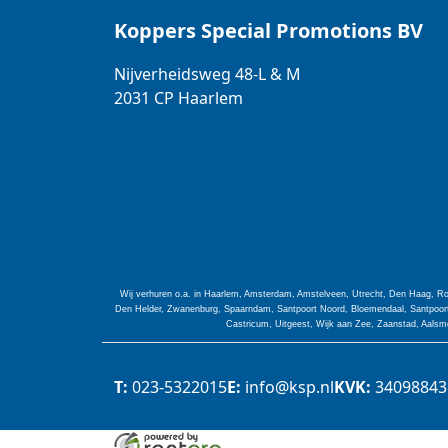
Koppers Special Promotions BV
Nijverheidsweg 48-L & M
2031 CP
Haarlem
Wij verhuren o.a. in Haarlem, Amsterdam, Amstelveen, Utrecht, Den Haag, Ro
Den Helder, Zwanenburg, Spaarndam, Santpoort Noord, Bloemendaal, Santpoort 
Castricum, Uitgeest, Wijk aan Zee, Zaanstad, Aalsme
T:
023-5322015
E:
info@ksp.nl
KVK:
34098843