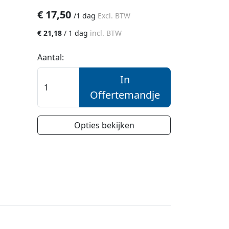
€
17,50
/
1 dag
Excl. BTW
€
21,18
/
1 dag
incl. BTW
Aantal:
In
Offertemandje
Opties bekijken