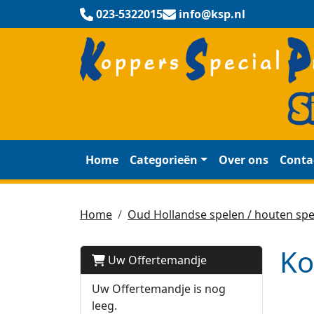
023-5322015
info@ksp.nl
Home
Categorieën
Over ons
Conta
Home
Oud Hollandse spelen / houten spe
Ko
Uw Offertemandje
Uw Offertemandje is nog
leeg.