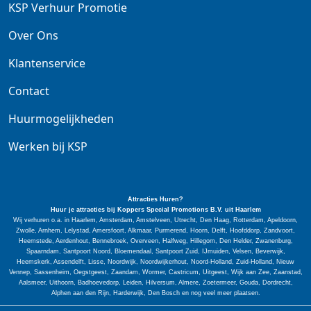
KSP Verhuur Promotie
Over Ons
Klantenservice
Contact
Huurmogelijkheden
Werken bij KSP
Attracties Huren?
Huur je attracties bij Koppers Special
Promotions
B.V. uit Haarlem
Wij verhuren o.a. in Haarlem, Amsterdam, Amstelveen, Utrecht, Den Haag, Rotterdam, Apeldoorn,
Zwolle, Arnhem, Lelystad, Amersfoort, Alkmaar, Purmerend, Hoorn, Delft, Hoofddorp, Zandvoort,
Heemstede, Aerdenhout, Bennebroek, Overveen, Halfweg, Hillegom, Den Helder, Zwanenburg,
Spaarndam, Santpoort Noord, Bloemendaal, Santpoort Zuid, IJmuiden, Velsen, Beverwijk,
Heemskerk, Assendelft, Lisse, Noordwijk, Noordwijkerhout, Noord-Holland, Zuid-Holland, Nieuw
Vennep, Sassenheim, Oegstgeest, Zaandam, Wormer, Castricum, Uitgeest, Wijk aan Zee, Zaanstad,
Aalsmeer, Uithoorn, Badhoevedorp, Leiden, Hilversum, Almere, Zoetermeer, Gouda, Dordrecht,
Alphen aan den Rijn, Harderwijk, Den Bosch en nog veel meer plaatsen.