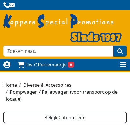
zoe
Uw Offertemandje
0
Naar login pagina
to
Home
Diverse & Accessoires
Pompwagen / Palletwagen (voor transport op de
locatie)
Bekijk Categorieën