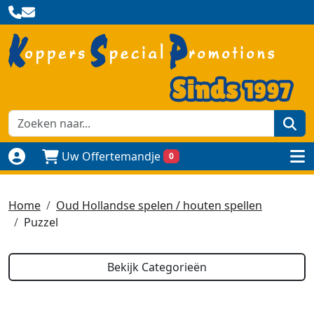
zoe
Uw Offertemandje
0
Naar login pagina
to
Home
Oud Hollandse spelen / houten spellen
Puzzel
Bekijk Categorieën