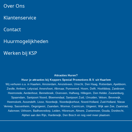
Over Ons
Klantenservice
Contact
Huurmogelijkheden
Werken bij KSP
Attracties Huren?
Huur je attracties bij Koppers Special
Promotions
B.V. uit Haarlem
Wij verhuren o.a. in Haarlem, Amsterdam, Amstelveen, Utrecht, Den Haag, Rotterdam, Apeldoorn,
Zwolle, Arnhem, Lelystad, Amersfoort, Alkmaar, Purmerend, Hoorn, Delft, Hoofddorp, Zandvoort,
Heemstede, Aerdenhout, Bennebroek, Overveen, Halfweg, Hillegom, Den Helder, Zwanenburg,
Spaarndam, Santpoort Noord, Bloemendaal, Santpoort Zuid, IJmuiden, Velsen, Beverwijk,
Heemskerk, Assendelft, Lisse, Noordwijk, Noordwijkerhout, Noord-Holland, Zuid-Holland, Nieuw
Vennep, Sassenheim, Oegstgeest, Zaandam, Wormer, Castricum, Uitgeest, Wijk aan Zee, Zaanstad,
Aalsmeer, Uithoorn, Badhoevedorp, Leiden, Hilversum, Almere, Zoetermeer, Gouda, Dordrecht,
Alphen aan den Rijn, Harderwijk, Den Bosch en nog veel meer plaatsen.