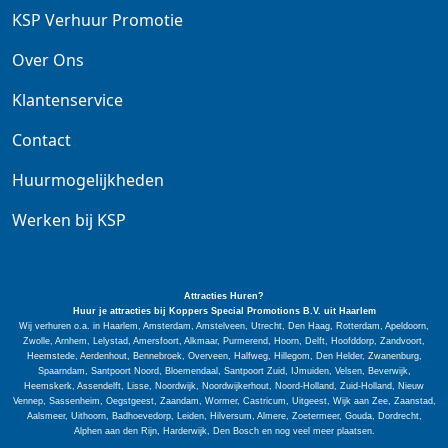
KSP Verhuur Promotie
Over Ons
Klantenservice
Contact
Huurmogelijkheden
Werken bij KSP
Attracties Huren?
Huur je attracties bij Koppers Special
Promotions
B.V. uit Haarlem
Wij verhuren o.a. in Haarlem, Amsterdam, Amstelveen, Utrecht, Den Haag, Rotterdam, Apeldoorn,
Zwolle, Arnhem, Lelystad, Amersfoort, Alkmaar, Purmerend, Hoorn, Delft, Hoofddorp, Zandvoort,
Heemstede, Aerdenhout, Bennebroek, Overveen, Halfweg, Hillegom, Den Helder, Zwanenburg,
Spaarndam, Santpoort Noord, Bloemendaal, Santpoort Zuid, IJmuiden, Velsen, Beverwijk,
Heemskerk, Assendelft, Lisse, Noordwijk, Noordwijkerhout, Noord-Holland, Zuid-Holland, Nieuw
Vennep, Sassenheim, Oegstgeest, Zaandam, Wormer, Castricum, Uitgeest, Wijk aan Zee, Zaanstad,
Aalsmeer, Uithoorn, Badhoevedorp, Leiden, Hilversum, Almere, Zoetermeer, Gouda, Dordrecht,
Alphen aan den Rijn, Harderwijk, Den Bosch en nog veel meer plaatsen.