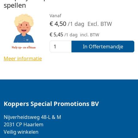
spellen
Vanaf
€
4,50
/1 dag
Excl. BTW
€
5,45
/1 dag
incl. BTW
In Offertemandje
Meer informatie
Koppers Special Promotions BV
Nijverheidsweg 48-L & M
2031 CP
Haarlem
Veilig winkelen