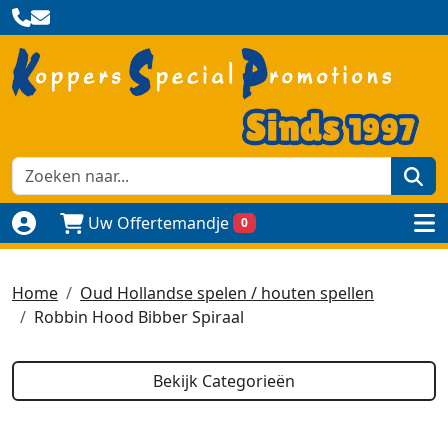
zoe
Uw Offertemandje
0
Naar login pagina
to
Home
Oud Hollandse spelen / houten spellen
Robbin Hood Bibber Spiraal
Bekijk Categorieën