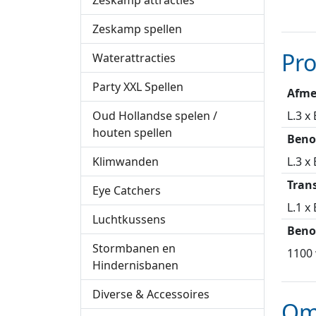
Zeskamp attracties
Zeskamp spellen
Pr
Waterattracties
Party XXL Spellen
Afme
L.3 x
Oud Hollandse spelen /
houten spellen
Beno
L.3 x
Klimwanden
Tran
Eye Catchers
L.1 x
Luchtkussens
Beno
Stormbanen en
1100 
Hindernisbanen
Diverse & Accessoires
Om