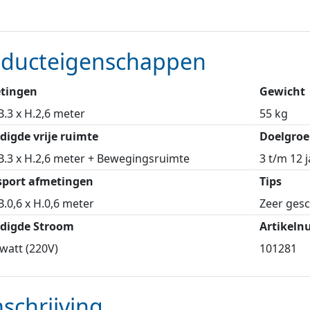
oducteigenschappen
tingen
Gewicht
 B.3 x H.2,6 meter
55 kg
digde vrije ruimte
Doelgroe
 B.3 x H.2,6 meter + Bewegingsruimte
3 t/m 12 j
sport afmetingen
Tips
 B.0,6 x H.0,6 meter
Zeer gesc
digde Stroom
Artikel
watt (220V)
101281
schrijving