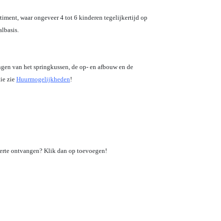
timent, waar ongeveer 4 tot 6 kinderen tegelijkertijd op
lbasis.
ngen van het springkussen, de op- en afbouw en de
tie zie
Huurmogelijkheden
!
offerte ontvangen? Klik dan op toevoegen!