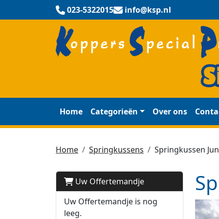
023-5322015
info@ksp.nl
Home
Categorieën
Over ons
Conta
Home
Springkussens
Springkussen Jun
Sp
Uw Offertemandje
Uw Offertemandje is nog
leeg.