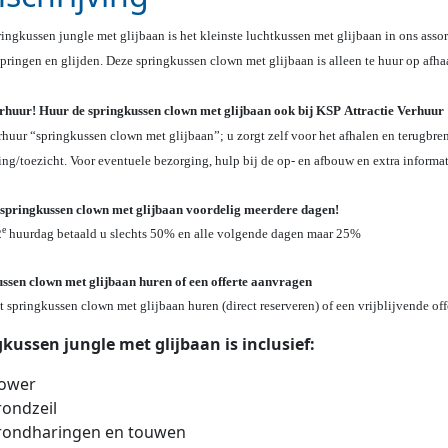
ingkussen jungle met glijbaan is het kleinste luchtkussen met glijbaan in ons assor
pringen en glijden. Deze springkussen clown met glijbaan is alleen te huur op afhaa
rhuur! Huur de springkussen clown met glijbaan ook bij KSP Attractie Verhuur
rhuur “springkussen clown met glijbaan”; u zorgt zelf voor het afhalen en terugbre
ing/toezicht. Voor eventuele bezorging, hulp bij de op- en afbouw en extra informa
springkussen clown met glijbaan voordelig meerdere dagen!
e
2
huurdag betaald u slechts 50% en alle volgende dagen maar 25%
ssen clown met glijbaan huren of een offerte aanvragen
et springkussen clown met glijbaan huren (direct reserveren) of een vrijblijvende 
kussen jungle met glijbaan is inclusief:
lower
ondzeil
rondharingen en touwen