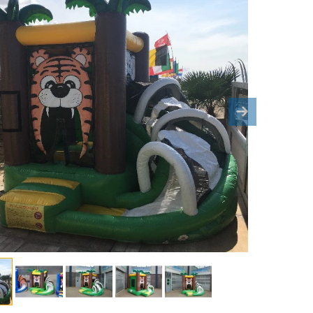
ous
Next