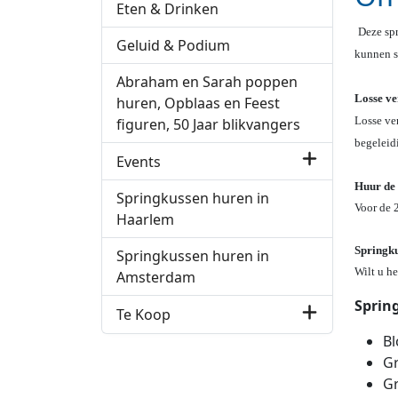
Eten & Drinken
Deze spr
Geluid & Podium
kunnen s
Abraham en Sarah poppen
Losse ve
huren, Opblaas en Feest
Losse ve
figuren, 50 Jaar blikvangers
begeleid
Events
Huur de 
Springkussen huren in
Voor de 
Haarlem
Springku
Springkussen huren in
Wilt u h
Amsterdam
Spring
Te Koop
B
Gr
G