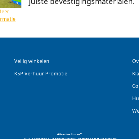
juiste bevestigingsmaterialen.
Meer
ormatie
Veilig winkelen
Ov
KSP Verhuur Promotie
Kl
Co
Hu
We
Attracties Huren?
Huur je attracties bij Koppers Special
Promotions
B.V. uit Haarlem