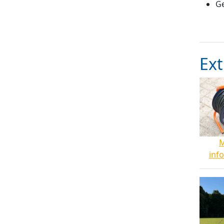
G
Ext
inf