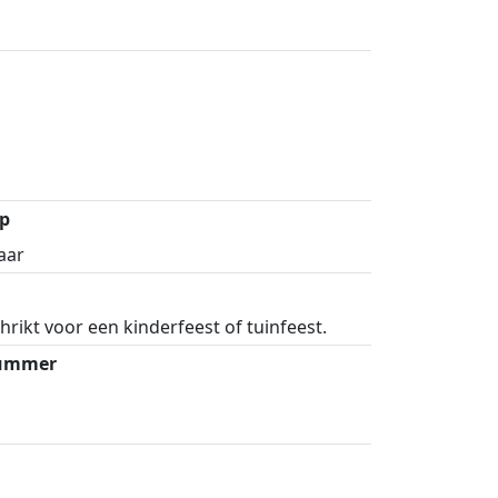
p
aar
hrikt voor een kinderfeest of tuinfeest.
nummer