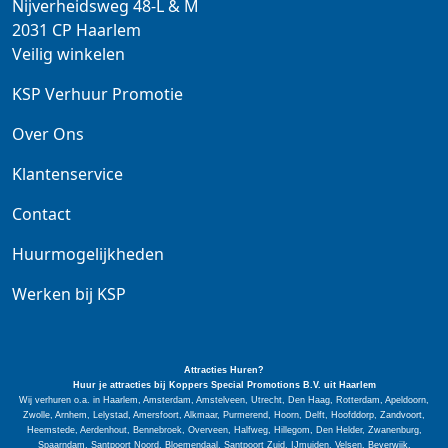
Nijverheidsweg 48-L & M
2031 CP
Haarlem
Veilig winkelen
KSP Verhuur Promotie
Over Ons
Klantenservice
Contact
Huurmogelijkheden
Werken bij KSP
Attracties Huren?
Huur je attracties bij Koppers Special
Promotions
B.V. uit Haarlem
Wij verhuren o.a. in Haarlem, Amsterdam, Amstelveen, Utrecht, Den Haag, Rotterdam, Apeldoorn,
Zwolle, Arnhem, Lelystad, Amersfoort, Alkmaar, Purmerend, Hoorn, Delft, Hoofddorp, Zandvoort,
Heemstede, Aerdenhout, Bennebroek, Overveen, Halfweg, Hillegom, Den Helder, Zwanenburg,
Spaarndam, Santpoort Noord, Bloemendaal, Santpoort Zuid, IJmuiden, Velsen, Beverwijk,