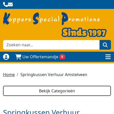
zoe
Uw Offertemandje
0
Naar login pagina
to
Home
Springkussen Verhuur Amstelveen
Bekijk Categorieën
Springkussen Verhuur