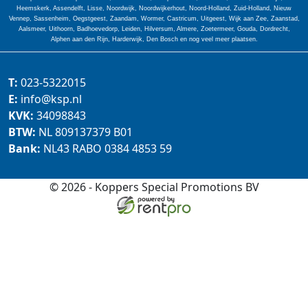
Heemskerk, Assendelft, Lisse, Noordwijk, Noordwijkerhout, Noord-Holland, Zuid-Holland, Nieuw
Vennep, Sassenheim, Oegstgeest, Zaandam, Wormer, Castricum, Uitgeest, Wijk aan Zee, Zaanstad,
Aalsmeer, Uithoorn, Badhoevedorp, Leiden, Hilversum, Almere, Zoetermeer, Gouda, Dordrecht,
Alphen aan den Rijn, Harderwijk, Den Bosch en nog veel meer plaatsen.
T:
023-5322015
E:
info@ksp.nl
KVK:
34098843
BTW:
NL 809137379 B01
Bank:
NL43 RABO 0384 4853 59
© 2026 - Koppers Special Promotions BV