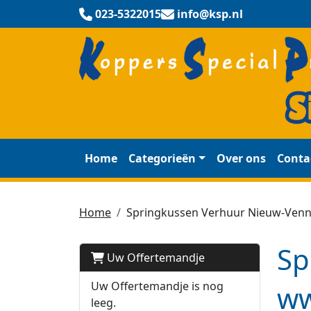
023-5322015
info@ksp.nl
Home
Categorieën
Over ons
Conta
Home
Springkussen Verhuur Nieuw-Ven
Sp
Uw Offertemandje
Uw Offertemandje is nog
ww
leeg.