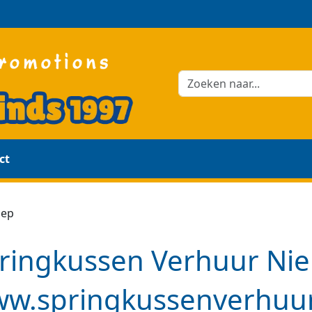
ct
nep
ringkussen Verhuur Ni
w.springkussenverhuu