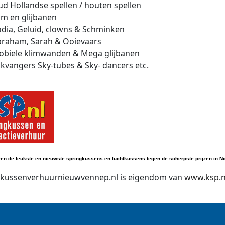
d Hollandse spellen / houten spellen
im en glijbanen
dia, Geluid, clowns & Schminken
raham, Sarah & Ooievaars
biele klimwanden & Mega glijbanen
ikvangers Sky-tubes & Sky- dancers etc.
ren de leukste en nieuwste springkussens en luchtkussens tegen de scherpste prijzen in 
gkussenverhuurnieuwvennep.nl is eigendom van
www.ksp.n