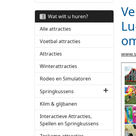
Ve
Wat wilt u huren?
Lu
Alle attracties
om
Voetbal attracties
Attracties
www.s
Winterattracties
Rodeo en Simulatoren
Springkussens
Klim & glijbanen
Interactieve Attracties,
Spellen en Springkussens