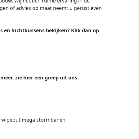
fbouw.
Wij hebben ruime ervaring in de
gen of advies op maat neemt u gerust even
ns en luchtkussens bekijken?
Klik dan op
eer, zie hier een greep uit ons
n wipeout mega stormbanen.