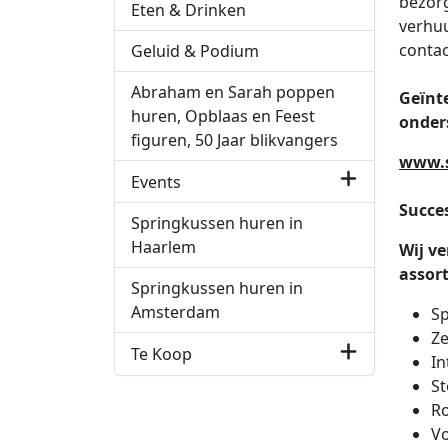
bezorg
Eten & Drinken
verhuu
contac
Geluid & Podium
Abraham en Sarah poppen
Geïnt
huren, Opblaas en Feest
onder
figuren, 50 Jaar blikvangers
www.s
Events
Succes
Springkussen huren in
Haarlem
Wij ve
assor
Springkussen huren in
Amsterdam
Sp
Ze
Te Koop
In
St
Ro
Vo