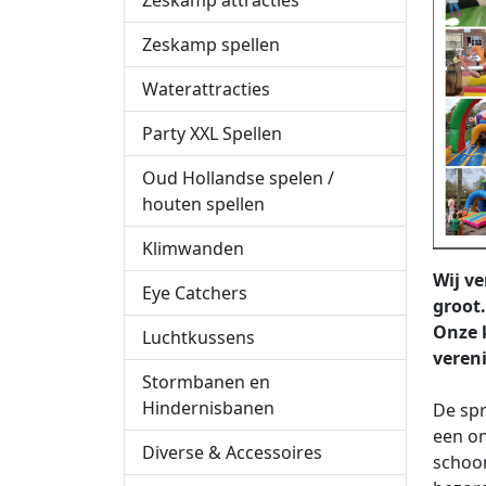
Zeskamp attracties
Zeskamp spellen
Waterattracties
Party XXL Spellen
Oud Hollandse spelen /
houten spellen
Klimwanden
Wij v
Eye Catchers
groot
Onze k
Luchtkussens
veren
Stormbanen en
Hindernisbanen
De spr
een on
Diverse & Accessoires
schoon