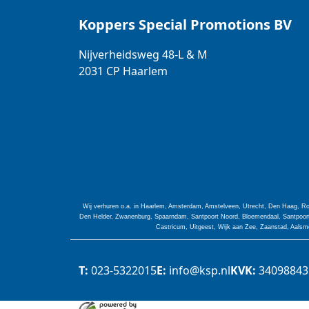
Koppers Special Promotions BV
Nijverheidsweg 48-L & M
2031 CP
Haarlem
Wij verhuren o.a. in Haarlem, Amsterdam, Amstelveen, Utrecht, Den Haag, Ro
Den Helder, Zwanenburg, Spaarndam, Santpoort Noord, Bloemendaal, Santpoort 
Castricum, Uitgeest, Wijk aan Zee, Zaanstad, Aalsme
T:
023-5322015
E:
info@ksp.nl
KVK:
34098843