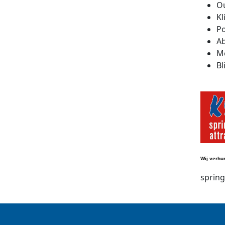
Ou
Kl
Po
Ab
Mo
Bl
Wij verhu
sprin