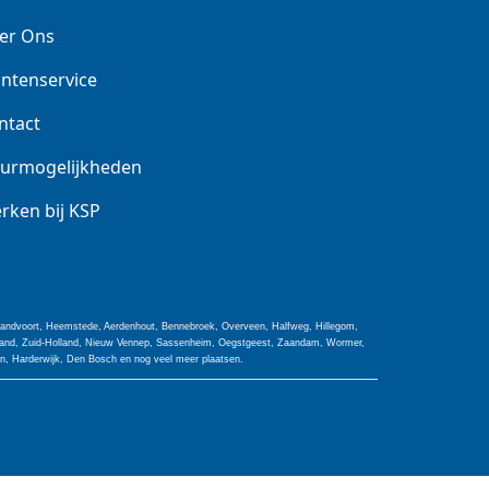
er Ons
antenservice
ntact
urmogelijkheden
rken bij KSP
 Zandvoort, Heemstede, Aerdenhout, Bennebroek, Overveen, Halfweg, Hillegom,
olland, Zuid-Holland, Nieuw Vennep, Sassenheim, Oegstgeest, Zaandam, Wormer,
jn, Harderwijk, Den Bosch en nog veel meer plaatsen.