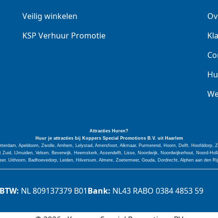
Veilig winkelen
Ov
KSP Verhuur Promotie
Kl
Co
Hu
We
Attracties Huren?
Huur je attracties bij Koppers Special
Promotions
B.V. uit Haarlem
tterdam, Apeldoorn, Zwolle, Arnhem, Lelystad, Amersfoort, Alkmaar, Purmerend, Hoorn, Delft, Hoofddorp,
Zuid, IJmuiden, Velsen, Beverwijk, Heemskerk, Assendelft, Lisse, Noordwijk, Noordwijkerhout, Noord-H
er, Uithoorn, Badhoevedorp, Leiden, Hilversum, Almere, Zoetermeer, Gouda, Dordrecht, Alphen aan den Ri
BTW:
NL 809137379 B01
Bank:
NL43 RABO 0384 4853 59