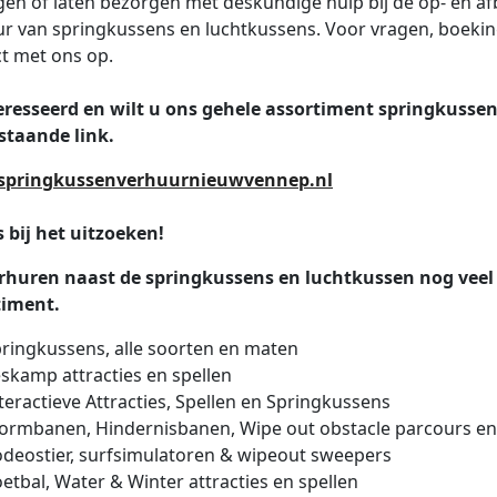
en of laten bezorgen met deskundige hulp bij de op- en a
r van springkussens en luchtkussens. Voor vragen, boekin
t met ons op.
eresseerd en wilt u ons gehele assortiment springkusse
staande link.
pringkussenverhuurnieuwvennep.nl
 bij het uitzoeken!
rhuren naast de springkussens en luchtkussen nog veel m
timent.
ringkussens, alle soorten en maten
skamp attracties en spellen
teractieve Attracties, Spellen en Springkussens
ormbanen, Hindernisbanen, Wipe out obstacle parcours e
deostier, surfsimulatoren & wipeout sweepers
etbal, Water & Winter attracties en spellen