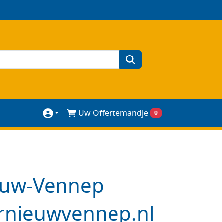
zoeken
Uw Offertemandje
0
euw-Vennep
rnieuwvennep.nl