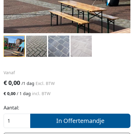
Vanaf
€
0,00
/
1 dag
Excl. BTW
€
0,00
/
1 dag
incl. BTW
Aantal:
In Offertemandje