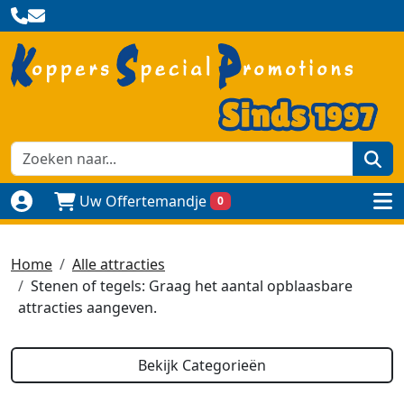
zoe
Uw Offertemandje
0
Naar login pagina
to
Home
Alle attracties
Stenen of tegels: Graag het aantal opblaasbare
attracties aangeven.
Bekijk Categorieën