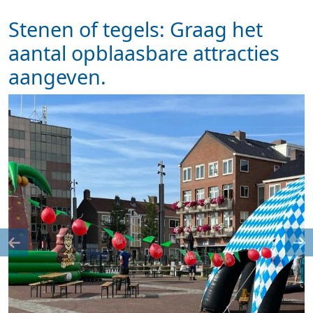
Stenen of tegels: Graag het
aantal opblaasbare attracties
aangeven.
Previous
Ne