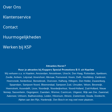
Over Ons
Klantenservice
Contact
Huurmogelijkheden
Werken bij KSP
Attracties Huren?
Huur je attracties bij Koppers Special
Promotions
B.V. uit Haarlem
Wij verhuren o.a. in Haarlem, Amsterdam, Amstelveen, Utrecht, Den Haag, Rotterdam, Apeldoorn,
Zwolle, Arnhem, Lelystad, Amersfoort, Alkmaar, Purmerend, Hoorn, Delft, Hoofddorp, Zandvoort,
Heemstede, Aerdenhout, Bennebroek, Overveen, Halfweg, Hillegom, Den Helder, Zwanenburg,
Spaarndam, Santpoort Noord, Bloemendaal, Santpoort Zuid, IJmuiden, Velsen, Beverwijk,
Heemskerk, Assendelft, Lisse, Noordwijk, Noordwijkerhout, Noord-Holland, Zuid-Holland, Nieuw
Vennep, Sassenheim, Oegstgeest, Zaandam, Wormer, Castricum, Uitgeest, Wijk aan Zee, Zaanstad,
Aalsmeer, Uithoorn, Badhoevedorp, Leiden, Hilversum, Almere, Zoetermeer, Gouda, Dordrecht,
Alphen aan den Rijn, Harderwijk, Den Bosch en nog veel meer plaatsen.