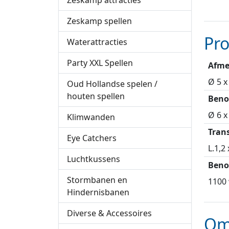
Zeskamp attracties
Zeskamp spellen
Pr
Waterattracties
Party XXL Spellen
Afme
Ø 5 x
Oud Hollandse spelen /
houten spellen
Beno
Ø 6 x
Klimwanden
Tran
Eye Catchers
L.1,2
Luchtkussens
Beno
Stormbanen en
1100 
Hindernisbanen
Diverse & Accessoires
Om