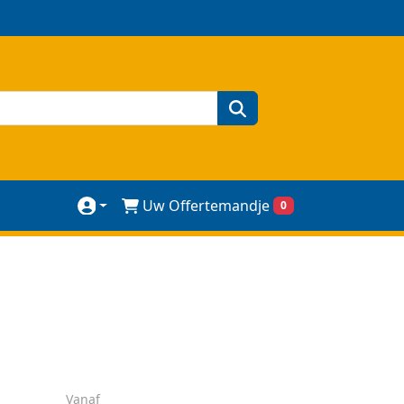
zoeken
Uw Offertemandje
0
Vanaf