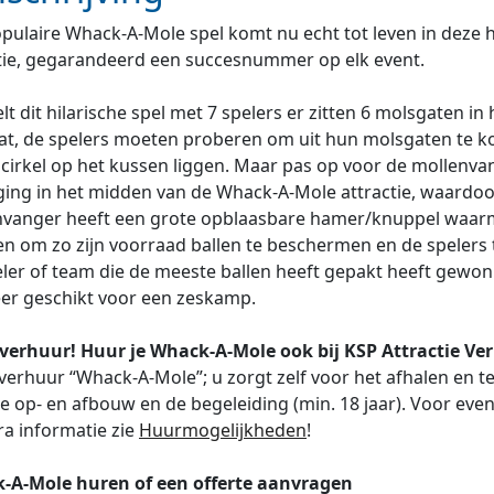
pulaire Whack-A-Mole spel komt nu echt tot leven in deze
tie, gegarandeerd een succesnummer op elk event.
elt dit hilarische spel met 7 spelers er zitten 6 molsgaten in
t, de spelers moeten proberen om uit hun molsgaten te ko
 cirkel op het kussen liggen. Maar pas op voor de mollenva
ing in het midden van de Whack-A-Mole attractie, waardoor
vanger heeft een grote opblaasbare hamer/knuppel waarme
 om zo zijn voorraad ballen te beschermen en de spelers te
ler of team die de meeste ballen heeft gepakt heeft gewon
er geschikt voor een zeskamp.
 verhuur! Huur je Whack-A-Mole ook bij KSP Attractie Ve
verhuur “Whack-A-Mole”; u zorgt zelf voor het afhalen en t
de op- en afbouw en de begeleiding (min. 18 jaar). Voor eve
ra informatie zie
Huurmogelijkheden
!
-A-Mole huren of een offerte aanvragen