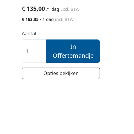
€
135,00
/
1 dag
Excl. BTW
€
163,35
/
1 dag
incl. BTW
Aantal:
In
Offertemandje
Opties bekijken