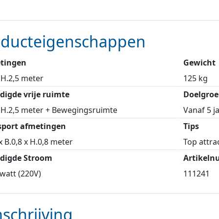
oducteigenschappen
tingen
Gewicht
 H.2,5 meter
125 kg
digde vrije ruimte
Doelgroe
 H.2,5 meter + Bewegingsruimte
Vanaf 5 j
sport afmetingen
Tips
 x B.0,8 x H.0,8 meter
Top attra
digde Stroom
Artikel
watt (220V)
111241
schrijving