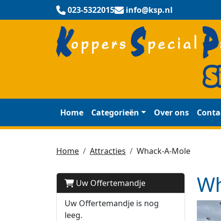
023-5322015
info@ksp.nl
Home
Categorieën
Over ons
Conta
Home
Attracties
Whack-A-Mole
Wh
Uw Offertemandje
Uw Offertemandje is nog
leeg.