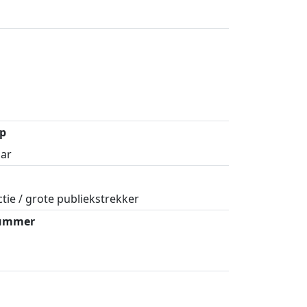
p
aar
ctie / grote publiekstrekker
nummer