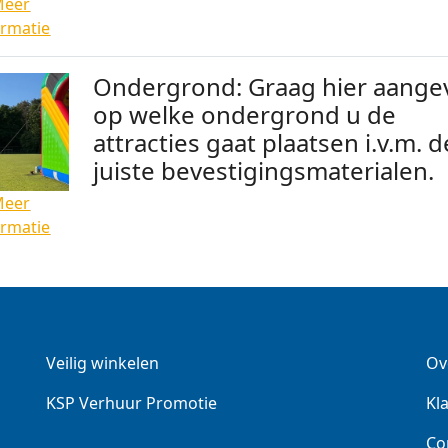
Meer
ormatie
Ondergrond: Graag hier aange
op welke ondergrond u de
attracties gaat plaatsen i.v.m. d
juiste bevestigingsmaterialen.
Meer
ormatie
Veilig winkelen
Ov
KSP Verhuur Promotie
Kl
Co