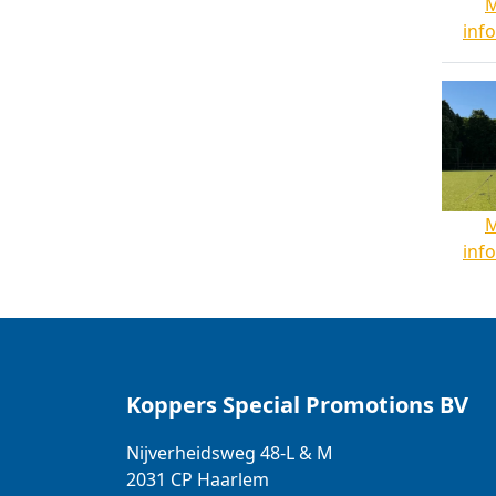
inf
inf
Koppers Special Promotions BV
Nijverheidsweg 48-L & M
2031 CP
Haarlem