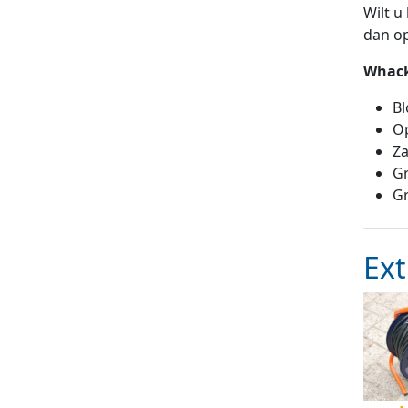
Wilt u
dan o
Whack-
B
Op
Za
Gr
G
Ext