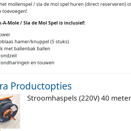
 het mollenspel / sla de mol spel huren (direct reserveren) o
p toevoegen!
A-Mole / Sla de Mol Spel is inclusief:
lower
blaas hamer/knuppel (5 stuks)
k met ballenbak ballen
ondzeil
rondharingen en touwen
ra Productopties
Stroomhaspels (220V) 40 mete