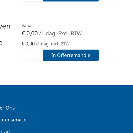
ven
Vanaf
€
0,00
/1 dag
Excl. BTW
e
€
0,00
/1 dag
incl. BTW
In Offertemandje
er Ons
antenservice
ntact