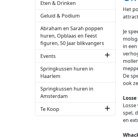
Eten & Drinken
Het po
Geluid & Podium
attrac
Abraham en Sarah poppen
Je spe
huren, Opblaas en Feest
molsga
figuren, 50 Jaar blikvangers
in een
verhog
Events
mollen
meppen
Springkussen huren in
De spe
Haarlem
ook ze
Springkussen huren in
Amsterdam
Losse
Losse 
Te Koop
spel, 
en ext
Whack