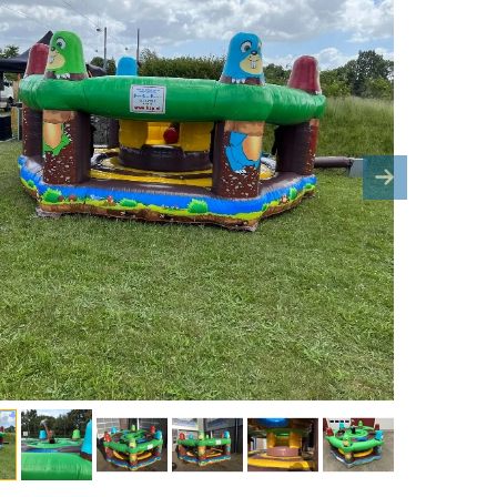
ous
Next