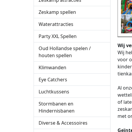
Zeskamp attracties
Zeskamp spellen
Waterattracties
Party XXL Spellen
Wij v
Oud Hollandse spelen /
Wij he
houten spellen
voor o
kinder
Klimwanden
tienka
Eye Catchers
Al onz
Luchtkussens
wettel
of lat
Stormbanen en
zeskam
Hindernisbanen
met o
Diverse & Accessoires
Geïnt