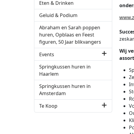
Eten & Drinken
onder
Geluid & Podium
www.z
Abraham en Sarah poppen
Succes
huren, Opblaas en Feest
zeska
figuren, 50 Jaar blikvangers
Wij ve
Events
assor
Springkussen huren in
Sp
Haarlem
Ze
In
Springkussen huren in
St
Amsterdam
Ro
Te Koop
Vo
Ou
Kl
Po