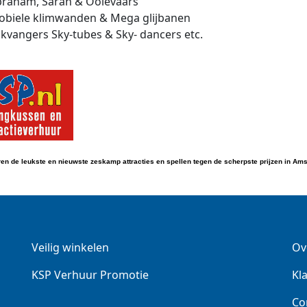
raham, Sarah & Ooievaars
biele klimwanden & Mega glijbanen
ikvangers Sky-tubes & Sky- dancers etc.
ren de leukste en nieuwste zeskamp attracties en spellen tegen de scherpste prijzen in A
Veilig winkelen
Ov
KSP Verhuur Promotie
Kl
Co