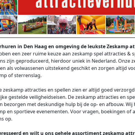
erhuren in Den Haag en omgeving de leukste Zeskamp att
bben een zeer ruime keuze aan zeskamp spel attracties & sp
ns zijn geproduceerd, hierdoor uniek in Nederland. Onze ze
en als volwassenen uitstekend geschikt en zorgen altijd 
mp of sterrenslag.
e zeskamp attracties en spellen zien er altijd goed verzorgd 
ijke gestelde veiligheidseisen. De zeskamp attracties en spe
en bezorgen met deskundige hulp bij de op- en afbouw. Wij 
p en sportieve evenementen. Voor vragen, boekingen of a
ns op.
eresseerd en wilt u ons gehele assortiment zeskamp attr