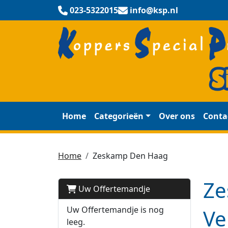
023-5322015
info@ksp.nl
Home
Categorieën
Over ons
Conta
Home
Zeskamp Den Haag
Ze
Uw Offertemandje
Uw Offertemandje is nog
Ve
leeg.