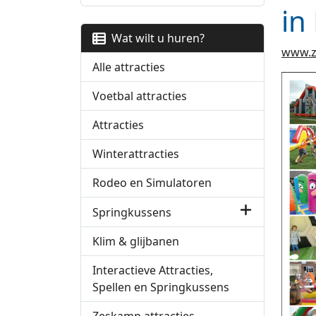
in
Wat wilt u huren?
www.z
Alle attracties
Voetbal attracties
Attracties
Winterattracties
Rodeo en Simulatoren
Springkussens
Klim & glijbanen
Interactieve Attracties,
Spellen en Springkussens