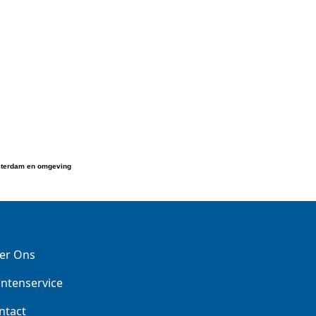
msterdam en omgeving
er Ons
antenservice
ntact