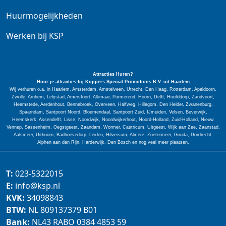
Huurmogelijkheden
Werken bij KSP
Attracties Huren?
Huur je attracties bij Koppers Special
Promotions
B.V. uit Haarlem
Wij verhuren o.a. in Haarlem, Amsterdam, Amstelveen, Utrecht, Den Haag, Rotterdam, Apeldoorn,
Zwolle, Arnhem, Lelystad, Amersfoort, Alkmaar, Purmerend, Hoorn, Delft, Hoofddorp, Zandvoort,
Heemstede, Aerdenhout, Bennebroek, Overveen, Halfweg, Hillegom, Den Helder, Zwanenburg,
Spaarndam, Santpoort Noord, Bloemendaal, Santpoort Zuid, IJmuiden, Velsen, Beverwijk,
Heemskerk, Assendelft, Lisse, Noordwijk, Noordwijkerhout, Noord-Holland, Zuid-Holland, Nieuw
Vennep, Sassenheim, Oegstgeest, Zaandam, Wormer, Castricum, Uitgeest, Wijk aan Zee, Zaanstad,
Aalsmeer, Uithoorn, Badhoevedorp, Leiden, Hilversum, Almere, Zoetermeer, Gouda, Dordrecht,
Alphen aan den Rijn, Harderwijk, Den Bosch en nog veel meer plaatsen.
T:
023-5322015
E:
info@ksp.nl
KVK:
34098843
BTW:
NL 809137379 B01
Bank:
NL43 RABO 0384 4853 59