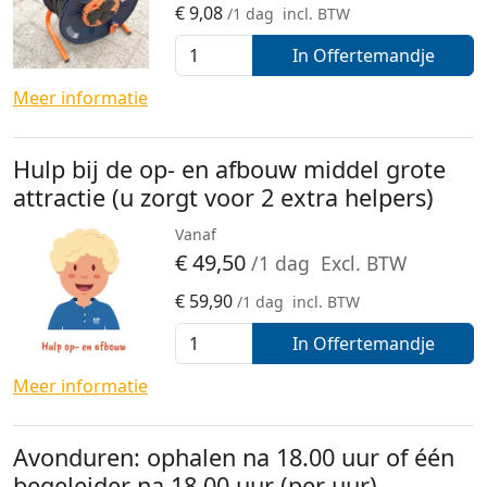
€
9,08
/1 dag
incl. BTW
In Offertemandje
Meer informatie
Hulp bij de op- en afbouw middel grote
attractie (u zorgt voor 2 extra helpers)
Vanaf
€
49,50
/1 dag
Excl. BTW
€
59,90
/1 dag
incl. BTW
In Offertemandje
Meer informatie
Avonduren: ophalen na 18.00 uur of één
begeleider na 18.00 uur (per uur)