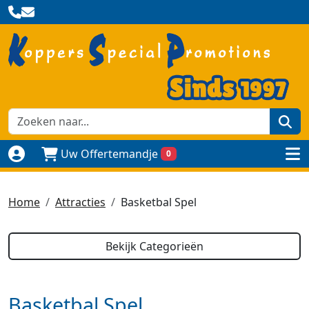
zoe
Uw Offertemandje
0
Naar login pagina
to
Home
Attracties
Basketbal Spel
Bekijk Categorieën
Basketbal Spel