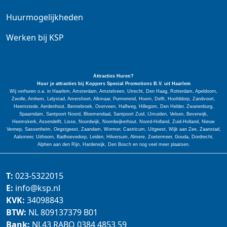
Huurmogelijkheden
Werken bij KSP
Attracties Huren?
Huur je attracties bij Koppers Special
Promotions
B.V. uit Haarlem
Wij verhuren o.a. in Haarlem, Amsterdam, Amstelveen, Utrecht, Den Haag, Rotterdam, Apeldoorn,
Zwolle, Arnhem, Lelystad, Amersfoort, Alkmaar, Purmerend, Hoorn, Delft, Hoofddorp, Zandvoort,
Heemstede, Aerdenhout, Bennebroek, Overveen, Halfweg, Hillegom, Den Helder, Zwanenburg,
Spaarndam, Santpoort Noord, Bloemendaal, Santpoort Zuid, IJmuiden, Velsen, Beverwijk,
Heemskerk, Assendelft, Lisse, Noordwijk, Noordwijkerhout, Noord-Holland, Zuid-Holland, Nieuw
Vennep, Sassenheim, Oegstgeest, Zaandam, Wormer, Castricum, Uitgeest, Wijk aan Zee, Zaanstad,
Aalsmeer, Uithoorn, Badhoevedorp, Leiden, Hilversum, Almere, Zoetermeer, Gouda, Dordrecht,
Alphen aan den Rijn, Harderwijk, Den Bosch en nog veel meer plaatsen.
T:
023-5322015
E:
info@ksp.nl
KVK:
34098843
BTW:
NL 809137379 B01
Bank:
NL43 RABO 0384 4853 59