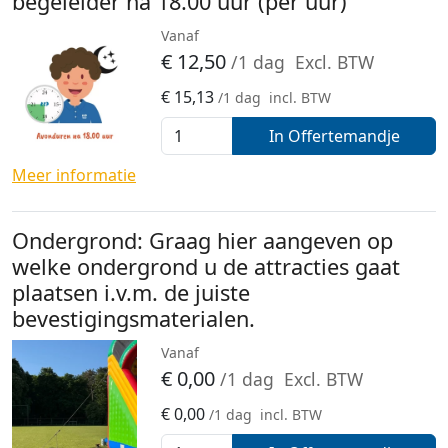
begeleider na 18.00 uur (per uur)
Vanaf
€
12,50
/1 dag
Excl. BTW
€
15,13
/1 dag
incl. BTW
In Offertemandje
Meer informatie
Ondergrond: Graag hier aangeven op
welke ondergrond u de attracties gaat
plaatsen i.v.m. de juiste
bevestigingsmaterialen.
Vanaf
€
0,00
/1 dag
Excl. BTW
€
0,00
/1 dag
incl. BTW