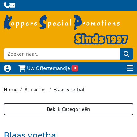
zoe
Uw Offertemandje
0
Naar login pagina
to
Home
Attracties
Blaas voetbal
Bekijk Categorieën
Blaas voetbal