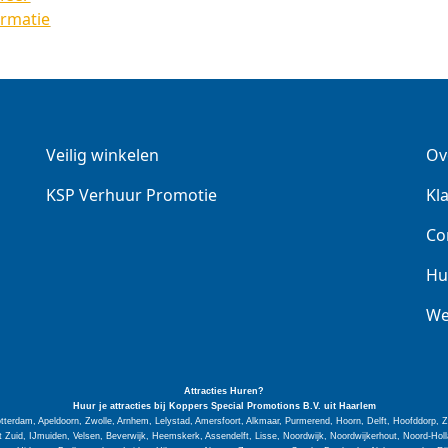
ormatie
Veilig winkelen
Ov
KSP Verhuur Promotie
Kl
Co
Hu
We
Attracties Huren?
Huur je attracties bij Koppers Special
Promotions
B.V. uit Haarlem
tterdam, Apeldoorn, Zwolle, Arnhem, Lelystad, Amersfoort, Alkmaar, Purmerend, Hoorn, Delft, Hoofddorp,
Zuid, IJmuiden, Velsen, Beverwijk, Heemskerk, Assendelft, Lisse, Noordwijk, Noordwijkerhout, Noord-H