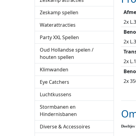
Zeskamp attracties
Afme
Zeskamp spellen
2x L.
Waterattracties
Beno
Party XXL Spellen
2x L.
Oud Hollandse spelen /
Tran
houten spellen
2x L.1
Klimwanden
Beno
2x 35
Eye Catchers
Luchtkussens
Stormbanen en
Om
Hindernisbanen
Diverse & Accessoires
Doeltjes