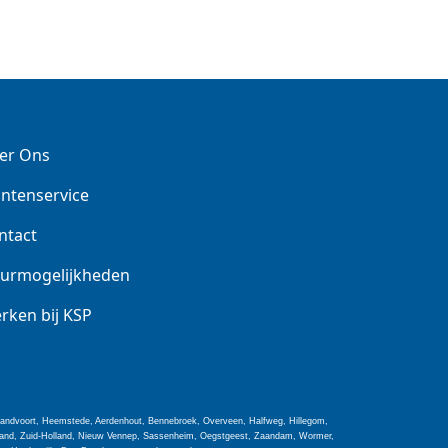
er Ons
antenservice
ntact
urmogelijkheden
rken bij KSP
 Zandvoort, Heemstede, Aerdenhout, Bennebroek, Overveen, Halfweg, Hillegom,
olland, Zuid-Holland, Nieuw Vennep, Sassenheim, Oegstgeest, Zaandam, Wormer,