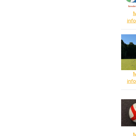
inf
inf