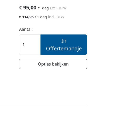
€
95,00
/
1 dag
Excl. BTW
€
114,95
/
1 dag
incl. BTW
Aantal:
In
Offertemandje
Opties bekijken