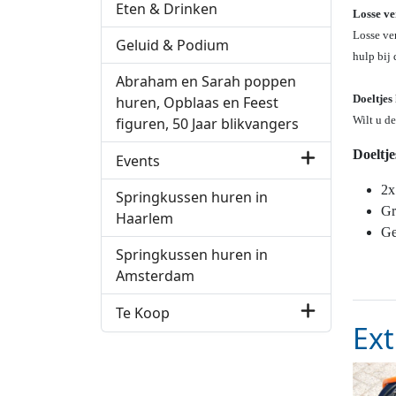
Eten & Drinken
Losse ve
Losse ver
Geluid & Podium
hulp bij 
Abraham en Sarah poppen
Doeltjes
huren, Opblaas en Feest
Wilt u de
figuren, 50 Jaar blikvangers
Doeltjes
Events
2x
Springkussen huren in
Gr
Haarlem
Ge
Springkussen huren in
Amsterdam
Te Koop
Ext