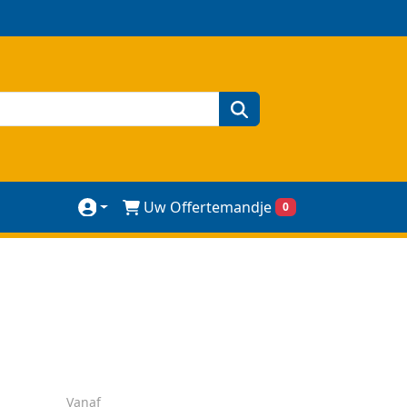
zoeken
Uw Offertemandje
0
Vanaf