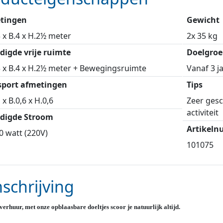
tingen
Gewicht
3 x B.4 x H.2½ meter
2x 35 kg
digde vrije ruimte
Doelgroe
3 x B.4 x H.2½ meter + Bewegingsruimte
Vanaf 3 j
sport afmetingen
Tips
 x B.0,6 x H.0,6
Zeer gesc
activiteit
digde Stroom
Artikel
0 watt (220V)
101075
schrijving
 verhuur, met onze opblaasbare doeltjes scoor je natuurlijk altijd.