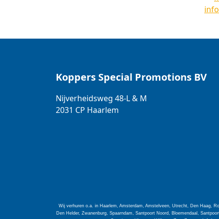
inf
Koppers Special Promotions BV
Nijverheidsweg 48-L & M
2031 CP
Haarlem
Wij verhuren o.a. in Haarlem, Amsterdam, Amstelveen, Utrecht, Den Haag, Ro
Den Helder, Zwanenburg, Spaarndam, Santpoort Noord, Bloemendaal, Santpoort 