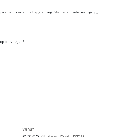
 op- en afbouw en de begeleiding. Voor eventuele bezorging,
n op toevoegen!
r
Vanaf