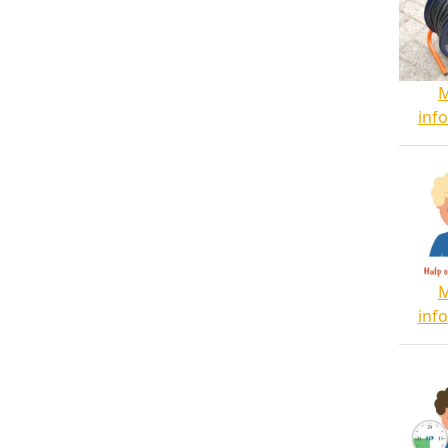
inf
inf