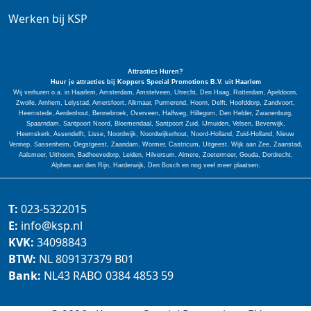
Werken bij KSP
Attracties Huren?
Huur je attracties bij Koppers Special
Promotions
B.V. uit Haarlem
Wij verhuren o.a. in Haarlem, Amsterdam, Amstelveen, Utrecht, Den Haag, Rotterdam, Apeldoorn,
Zwolle, Arnhem, Lelystad, Amersfoort, Alkmaar, Purmerend, Hoorn, Delft, Hoofddorp, Zandvoort,
Heemstede, Aerdenhout, Bennebroek, Overveen, Halfweg, Hillegom, Den Helder, Zwanenburg,
Spaarndam, Santpoort Noord, Bloemendaal, Santpoort Zuid, IJmuiden, Velsen, Beverwijk,
Heemskerk, Assendelft, Lisse, Noordwijk, Noordwijkerhout, Noord-Holland, Zuid-Holland, Nieuw
Vennep, Sassenheim, Oegstgeest, Zaandam, Wormer, Castricum, Uitgeest, Wijk aan Zee, Zaanstad,
Aalsmeer, Uithoorn, Badhoevedorp, Leiden, Hilversum, Almere, Zoetermeer, Gouda, Dordrecht,
Alphen aan den Rijn, Harderwijk, Den Bosch en nog veel meer plaatsen.
T:
023-5322015
E:
info@ksp.nl
KVK:
34098843
BTW:
NL 809137379 B01
Bank:
NL43 RABO 0384 4853 59