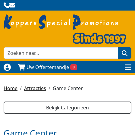
zoe
Uw Offertemandje
0
Naar login pagina
to
Home
Attracties
Game Center
Bekijk Categorieën
Game Center