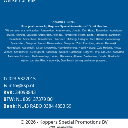
Werken bij KSP
Attracties Huren?
Huur je attracties bij Koppers Special
Promotions
B.V. uit Haarlem
Wij verhuren o.a. in Haarlem, Amsterdam, Amstelveen, Utrecht, Den Haag, Rotterdam, Apeldoorn,
Zwolle, Arnhem, Lelystad, Amersfoort, Alkmaar, Purmerend, Hoorn, Delft, Hoofddorp, Zandvoort,
Heemstede, Aerdenhout, Bennebroek, Overveen, Halfweg, Hillegom, Den Helder, Zwanenburg,
Spaarndam, Santpoort Noord, Bloemendaal, Santpoort Zuid, IJmuiden, Velsen, Beverwijk,
Heemskerk, Assendelft, Lisse, Noordwijk, Noordwijkerhout, Noord-Holland, Zuid-Holland, Nieuw
Vennep, Sassenheim, Oegstgeest, Zaandam, Wormer, Castricum, Uitgeest, Wijk aan Zee, Zaanstad,
Aalsmeer, Uithoorn, Badhoevedorp, Leiden, Hilversum, Almere, Zoetermeer, Gouda, Dordrecht,
Alphen aan den Rijn, Harderwijk, Den Bosch en nog veel meer plaatsen.
T:
023-5322015
E:
info@ksp.nl
KVK:
34098843
BTW:
NL 809137379 B01
Bank:
NL43 RABO 0384 4853 59
© 2026 - Koppers Special Promotions BV