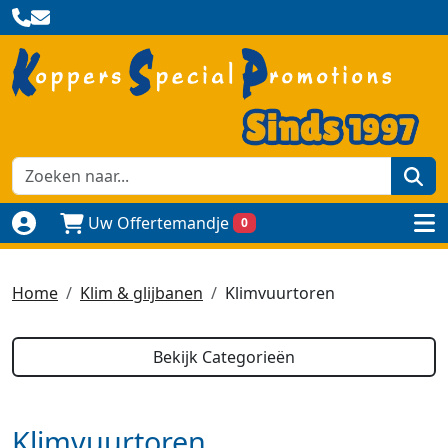
zoe
Uw Offertemandje
0
Naar login pagina
to
Home
Klim & glijbanen
Klimvuurtoren
Bekijk Categorieën
Klimvuurtoren