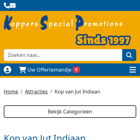
zoe
Uw Offertemandje
0
Naar login pagina
to
Home
Attracties
Kop van Jut Indiaan
Bekijk Categorieën
Kop van Jut Indiaan