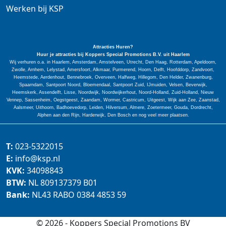
Werken bij KSP
Attracties Huren?
Huur je attracties bij Koppers Special
Promotions
B.V. uit Haarlem
Wij verhuren o.a. in Haarlem, Amsterdam, Amstelveen, Utrecht, Den Haag, Rotterdam, Apeldoorn,
Zwolle, Arnhem, Lelystad, Amersfoort, Alkmaar, Purmerend, Hoorn, Delft, Hoofddorp, Zandvoort,
Heemstede, Aerdenhout, Bennebroek, Overveen, Halfweg, Hillegom, Den Helder, Zwanenburg,
Spaarndam, Santpoort Noord, Bloemendaal, Santpoort Zuid, IJmuiden, Velsen, Beverwijk,
Heemskerk, Assendelft, Lisse, Noordwijk, Noordwijkerhout, Noord-Holland, Zuid-Holland, Nieuw
Vennep, Sassenheim, Oegstgeest, Zaandam, Wormer, Castricum, Uitgeest, Wijk aan Zee, Zaanstad,
Aalsmeer, Uithoorn, Badhoevedorp, Leiden, Hilversum, Almere, Zoetermeer, Gouda, Dordrecht,
Alphen aan den Rijn, Harderwijk, Den Bosch en nog veel meer plaatsen.
T:
023-5322015
E:
info@ksp.nl
KVK:
34098843
BTW:
NL 809137379 B01
Bank:
NL43 RABO 0384 4853 59
© 2026 - Koppers Special Promotions BV