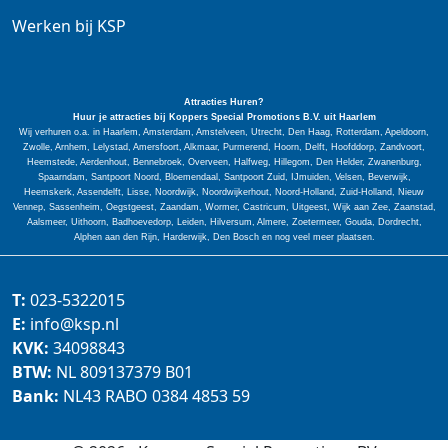
Werken bij KSP
Attracties Huren?
Huur je attracties bij Koppers Special
Promotions
B.V. uit Haarlem
Wij verhuren o.a. in Haarlem, Amsterdam, Amstelveen, Utrecht, Den Haag, Rotterdam, Apeldoorn,
Zwolle, Arnhem, Lelystad, Amersfoort, Alkmaar, Purmerend, Hoorn, Delft, Hoofddorp, Zandvoort,
Heemstede, Aerdenhout, Bennebroek, Overveen, Halfweg, Hillegom, Den Helder, Zwanenburg,
Spaarndam, Santpoort Noord, Bloemendaal, Santpoort Zuid, IJmuiden, Velsen, Beverwijk,
Heemskerk, Assendelft, Lisse, Noordwijk, Noordwijkerhout, Noord-Holland, Zuid-Holland, Nieuw
Vennep, Sassenheim, Oegstgeest, Zaandam, Wormer, Castricum, Uitgeest, Wijk aan Zee, Zaanstad,
Aalsmeer, Uithoorn, Badhoevedorp, Leiden, Hilversum, Almere, Zoetermeer, Gouda, Dordrecht,
Alphen aan den Rijn, Harderwijk, Den Bosch en nog veel meer plaatsen.
T:
023-5322015
E:
info@ksp.nl
KVK:
34098843
BTW:
NL 809137379 B01
Bank:
NL43 RABO 0384 4853 59