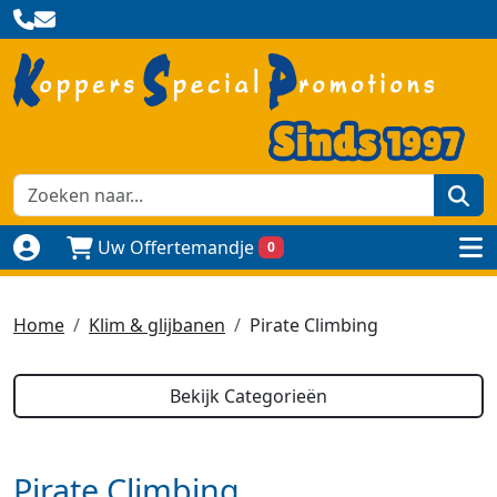
zoe
Uw Offertemandje
0
Naar login pagina
to
Home
Klim & glijbanen
Pirate Climbing
Bekijk Categorieën
Pirate Climbing