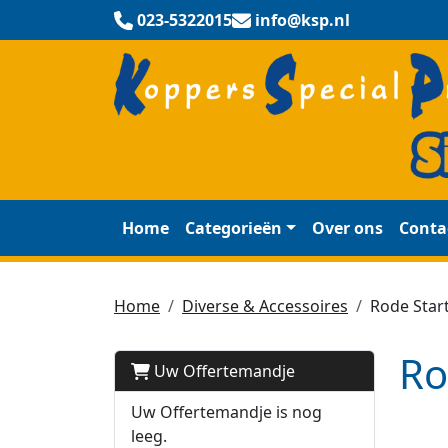
023-5322015
info@ksp.nl
Home
Categorieën
Over ons
Conta
Home
Diverse & Accessoires
Rode Star
Ro
Uw Offertemandje
Uw Offertemandje is nog
leeg.