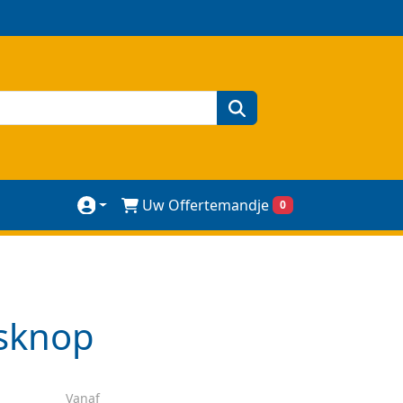
zoeken
Uw Offertemandje
0
gsknop
Vanaf