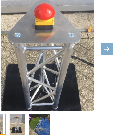
ous
Next