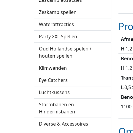
Zeskamp attracties
Zeskamp spellen
Pr
Waterattracties
Party XXL Spellen
Afme
H.1,2
Oud Hollandse spelen /
houten spellen
Beno
H.1,
Klimwanden
Tran
Eye Catchers
L.0,5 
Luchtkussens
Beno
Stormbanen en
1100 
Hindernisbanen
Diverse & Accessoires
Om