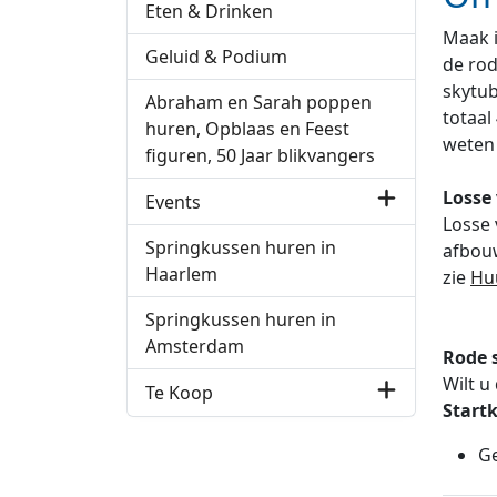
Eten & Drinken
Maak i
Geluid & Podium
de rod
skytub
Abraham en Sarah poppen
totaal
huren, Opblaas en Feest
weten 
figuren, 50 Jaar blikvangers
Losse 
Events
Losse 
Springkussen huren in
afbouw
Haarlem
zie
Hu
Springkussen huren in
Amsterdam
Rode 
Wilt u
Te Koop
Startk
Ge