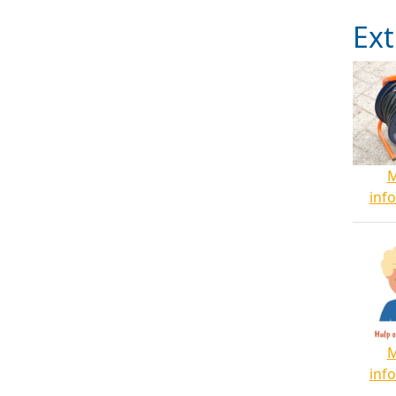
Ext
inf
inf