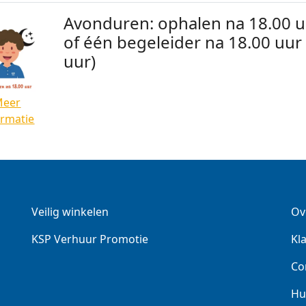
Avonduren: ophalen na 18.00 
of één begeleider na 18.00 uur
uur)
Meer
ormatie
Veilig winkelen
Ov
KSP Verhuur Promotie
Kl
Co
Hu