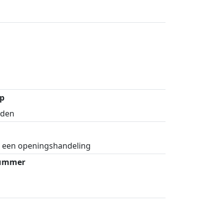
p
ijden
r een openingshandeling
nummer