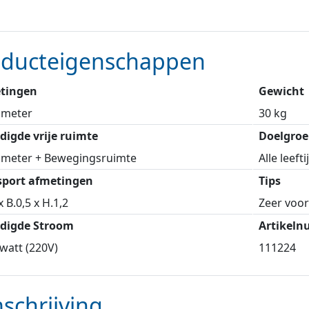
oducteigenschappen
tingen
Gewicht
 meter
30 kg
digde vrije ruimte
Doelgroe
2 meter + Bewegingsruimte
Alle leeft
sport afmetingen
Tips
x B.0,5 x H.1,2
Zeer voo
digde Stroom
Artikel
watt (220V)
111224
schrijving