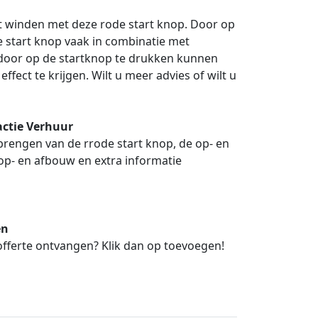
t winden met deze rode start knop. Door op
e start knop vaak in combinatie met
r, door op de startknop te drukken kunnen
fect te krijgen. Wilt u meer advies of wilt u
actie Verhuur
gbrengen van de rrode start knop, de op- en
op- en afbouw en extra informatie
en
 offerte ontvangen? Klik dan op toevoegen!