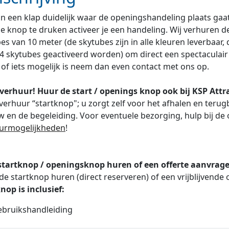
n een klap duidelijk waar de openingshandeling plaats gaa
e knop te druken activeer je een handeling. Wij verhuren d
es van 10 meter (de skytubes zijn in alle kleuren leverbaa
 4 skytubes geactiveerd worden) om direct een spectaculair ef
of iets mogelijk is neem dan even contact met ons op.
verhuur! Huur de start / openings knop ook bij KSP Attr
verhuur “startknop"; u zorgt zelf voor het afhalen en teru
 en de begeleiding. Voor eventuele bezorging, hulp bij de 
urmogelijkheden
!
startknop / openingsknop huren of een offerte aanvrag
 de startknop huren (direct reserveren) of een vrijblijvende
nop is inclusief:
bruikshandleiding