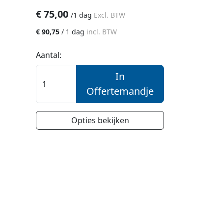
€
75,00
/
1 dag
Excl. BTW
€
90,75
/
1 dag
incl. BTW
Aantal:
In
Offertemandje
Opties bekijken