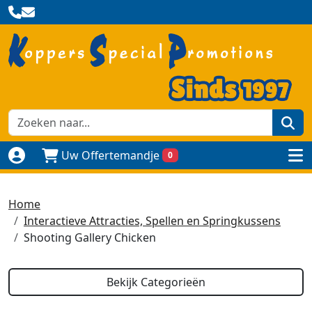
zoe
Uw Offertemandje
0
Naar login pagina
to
Home
Interactieve Attracties, Spellen en Springkussens
Shooting Gallery Chicken
Bekijk Categorieën