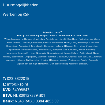
Huurmogelijkheden
Werken bij KSP
Attracties Huren?
Huur je attracties bij Koppers Special
Promotions
B.V. uit Haarlem
Wij verhuren o.a. in Haarlem, Amsterdam, Amstelveen, Utrecht, Den Haag, Rotterdam, Apeldoorn,
Zwolle, Arnhem, Lelystad, Amersfoort, Alkmaar, Purmerend, Hoorn, Delft, Hoofddorp, Zandvoort,
Heemstede, Aerdenhout, Bennebroek, Overveen, Halfweg, Hillegom, Den Helder, Zwanenburg,
Spaarndam, Santpoort Noord, Bloemendaal, Santpoort Zuid, IJmuiden, Velsen, Beverwijk,
Heemskerk, Assendelft, Lisse, Noordwijk, Noordwijkerhout, Noord-Holland, Zuid-Holland, Nieuw
Vennep, Sassenheim, Oegstgeest, Zaandam, Wormer, Castricum, Uitgeest, Wijk aan Zee, Zaanstad,
Aalsmeer, Uithoorn, Badhoevedorp, Leiden, Hilversum, Almere, Zoetermeer, Gouda, Dordrecht,
Alphen aan den Rijn, Harderwijk, Den Bosch en nog veel meer plaatsen.
T:
023-5322015
E:
info@ksp.nl
KVK:
34098843
BTW:
NL 809137379 B01
Bank:
NL43 RABO 0384 4853 59