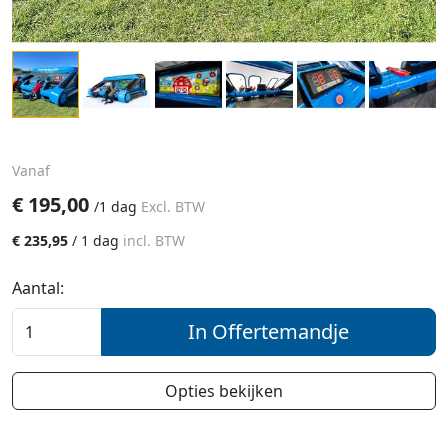
Vanaf
€
195,00
/
1 dag
Excl. BTW
€
235,95
/
1 dag
incl. BTW
Aantal:
In Offertemandje
Opties bekijken