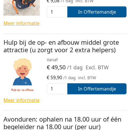
€
9,08
/1 dag
incl. BTW
In Offertemandje
Meer informatie
Hulp bij de op- en afbouw middel grote
attractie (u zorgt voor 2 extra helpers)
Vanaf
€
49,50
/1 dag
Excl. BTW
€
59,90
/1 dag
incl. BTW
In Offertemandje
Meer informatie
Avonduren: ophalen na 18.00 uur of één
begeleider na 18.00 uur (per uur)