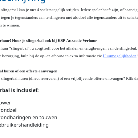
slingerbal kan je met 4 spelers tegelijk strijden. Iedere speler heeft zijn, of haar 
tegen je tegenstanders aan te slingeren met als doel alle tegenstanders uit te schake
n te winnen.
rhuur! Huur je slingerbal ook bij KSP Attractie Verhuur
huur “slingerbal”; u zorgt zelf voor het afhalen en terugbrengen van de slingerbal,
e bezorging, hulp bij de op- en afbouw en extra informatie zie
Huurmogelijkheden
!
al huren of een offerte aanvragen
 slingerbal huren (direct reserveren) of een vrijblijvende offerte ontvangen? Klik
rbal is inclusief:
lower
ondzeil
rondharingen en touwen
bruikershandleiding