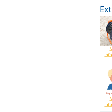
Ext
inf
inf