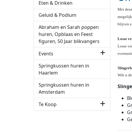
Eten & Drinken
Met deze 
Geluid & Podium
mogelijk 
blijven e
Abraham en Sarah poppen
huren, Opblaas en Feest
Losse ve
figuren, 50 Jaar blikvangers
Losse ver
Events
eventuel
Springkussen huren in
Slingerb
Haarlem
Wilt u de
Springkussen huren in
Slinge
Amsterdam
B
Te Koop
Gr
G
Ge