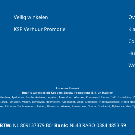
Veilig winkelen
Ov
KSP Verhuur Promotie
Kl
Co
Hu
We
Attracties Huren?
Huur je attracties bij Koppers Special
Promotions
B.V. uit Haarlem
tterdam, Apeldoorn, Zwolle, Arnhem, Lelystad, Amersfoort, Alkmaar, Purmerend, Hoorn, Delft, Hoofddorp,
Zuid, IJmuiden, Velsen, Beverwijk, Heemskerk, Assendelft, Lisse, Noordwijk, Noordwijkerhout, Noord-H
er, Uithoorn, Badhoevedorp, Leiden, Hilversum, Almere, Zoetermeer, Gouda, Dordrecht, Alphen aan den Ri
BTW:
NL 809137379 B01
Bank:
NL43 RABO 0384 4853 59