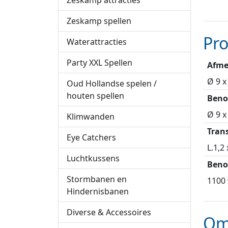
Zeskamp attracties
Zeskamp spellen
Pr
Waterattracties
Party XXL Spellen
Afme
Ø 9 x
Oud Hollandse spelen /
houten spellen
Beno
Ø 9 x
Klimwanden
Tran
Eye Catchers
L.1,2
Luchtkussens
Beno
Stormbanen en
1100 
Hindernisbanen
Diverse & Accessoires
Om