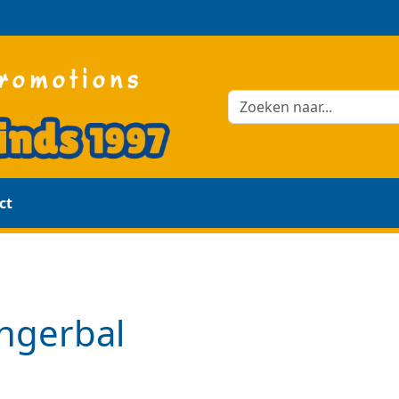
ct
ingerbal