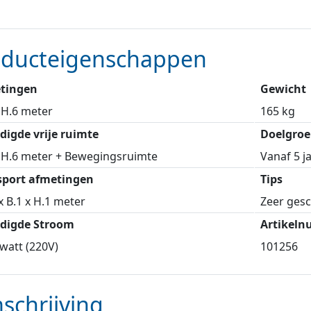
oducteigenschappen
tingen
Gewicht
 H.6 meter
165 kg
digde vrije ruimte
Doelgroe
 H.6 meter + Bewegingsruimte
Vanaf 5 j
sport afmetingen
Tips
 x B.1 x H.1 meter
Zeer gesch
digde Stroom
Artikel
watt (220V)
101256
schrijving