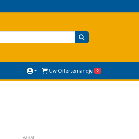
zoeken
Uw Offertemandje
0
Vanaf