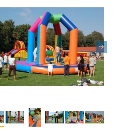
ous
Next