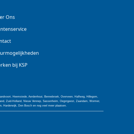
er Ons
antenservice
ntact
urmogelijkheden
rken bij KSP
 Zandvoort, Heemstede, Aerdenhout, Bennebroek, Overveen, Halfweg, Hillegom,
olland, Zuid-Holland, Nieuw Vennep, Sassenheim, Oegstgeest, Zaandam, Wormer,
jn, Harderwijk, Den Bosch en nog veel meer plaatsen.