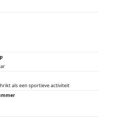
p
aar
rikt als een sportieve activiteit
nummer