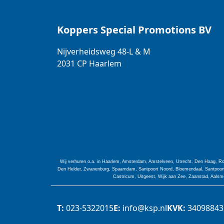
Koppers Special Promotions BV
Nijverheidsweg 48-L & M
2031 CP
Haarlem
Wij verhuren o.a. in Haarlem, Amsterdam, Amstelveen, Utrecht, Den Haag, Ro
Den Helder, Zwanenburg, Spaarndam, Santpoort Noord, Bloemendaal, Santpoort 
Castricum, Uitgeest, Wijk aan Zee, Zaanstad, Aalsme
T:
023-5322015
E:
info@ksp.nl
KVK:
34098843