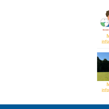
inf
inf