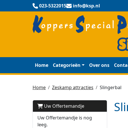
023-5322015
info@ksp.nl
Home
Categorieën
Over ons
Conta
Home
Zeskamp attracties
Slingerbal
Sl
Uw Offertemandje
Uw Offertemandje is nog
leeg.