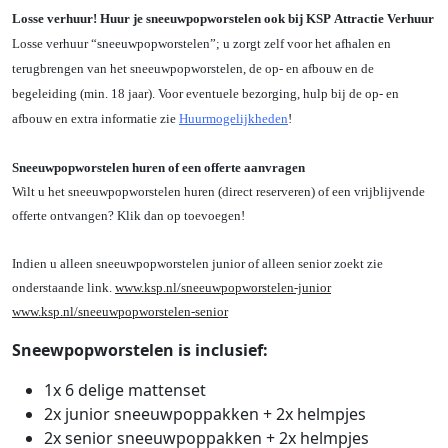
Losse verhuur! Huur je sneeuwpopworstelen ook bij KSP Attractie Verhuur
Losse verhuur “sneeuwpopworstelen”; u zorgt zelf voor het afhalen en
terugbrengen van het sneeuwpopworstelen, de op- en afbouw en de
begeleiding (min. 18 jaar). Voor eventuele bezorging, hulp bij de op- en
afbouw en extra informatie zie
Huurmogelijkheden
!
Sneeuwpopworstelen huren of een offerte aanvragen
Wilt u het sneeuwpopworstelen huren (direct reserveren) of een vrijblijvende
offerte ontvangen? Klik dan op toevoegen!
Indien u alleen sneeuwpopworstelen junior of alleen senior zoekt zie
onderstaande link.
www.ksp.nl/sneeuwpopworstelen-junior
www.ksp.nl/sneeuwpopworstelen-senior
Sneewpopworstelen is inclusief:
1x 6 delige mattenset
2x junior sneeuwpoppakken + 2x helmpjes
2x senior sneeuwpoppakken + 2x helmpjes