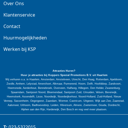
Over Ons
Klantenservice
Contact
Huurmogelijkheden
Werken bij KSP
Attracties Huren?
Huur je attracties bij Koppers Special
Promotions
B.V. uit Haarlem
Wij verhuren o.a. in Haarlem, Amsterdam, Amstelveen, Utrecht, Den Haag, Rotterdam, Apeldoorn,
Zwolle, Arnhem, Lelystad, Amersfoort, Alkmaar, Purmerend, Hoorn, Delft, Hoofddorp, Zandvoort,
Heemstede, Aerdenhout, Bennebroek, Overveen, Halfweg, Hillegom, Den Helder, Zwanenburg,
Spaarndam, Santpoort Noord, Bloemendaal, Santpoort Zuid, IJmuiden, Velsen, Beverwijk,
Heemskerk, Assendelft, Lisse, Noordwijk, Noordwijkerhout, Noord-Holland, Zuid-Holland, Nieuw
Vennep, Sassenheim, Oegstgeest, Zaandam, Wormer, Castricum, Uitgeest, Wijk aan Zee, Zaanstad,
Aalsmeer, Uithoorn, Badhoevedorp, Leiden, Hilversum, Almere, Zoetermeer, Gouda, Dordrecht,
Alphen aan den Rijn, Harderwijk, Den Bosch en nog veel meer plaatsen.
T:
023-5322015