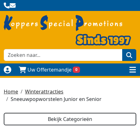
zoe
Uw Offertemandje
0
Naar login pagina
to
Home
Winterattracties
Sneeuwpopworstelen Junior en Senior
Bekijk Categorieën