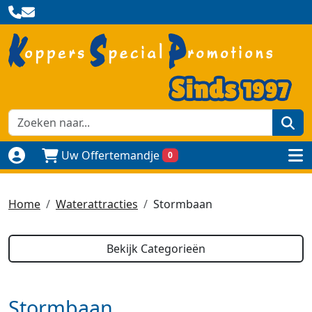
zoe
Uw Offertemandje
0
Naar login pagina
to
Home
Waterattracties
Stormbaan
Bekijk Categorieën
Stormbaan