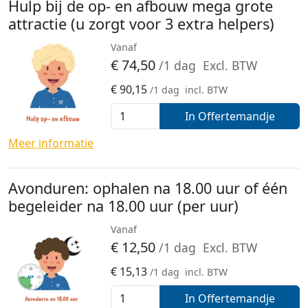
Hulp bij de op- en afbouw mega grote
attractie (u zorgt voor 3 extra helpers)
Vanaf
€
74,50
/1 dag
Excl. BTW
€
90,15
/1 dag
incl. BTW
In Offertemandje
Meer informatie
Avonduren: ophalen na 18.00 uur of één
begeleider na 18.00 uur (per uur)
Vanaf
€
12,50
/1 dag
Excl. BTW
€
15,13
/1 dag
incl. BTW
In Offertemandje