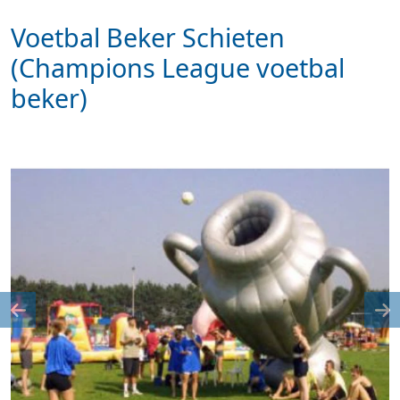
Voetbal Beker Schieten
(Champions League voetbal
beker)
Previous
Ne