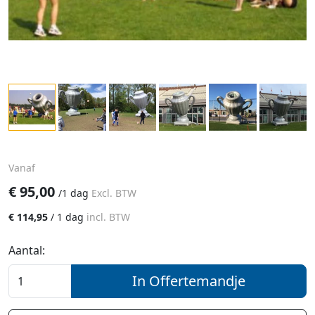
Vanaf
€
95,00
/
1 dag
Excl. BTW
€
114,95
/
1 dag
incl. BTW
Aantal:
In Offertemandje