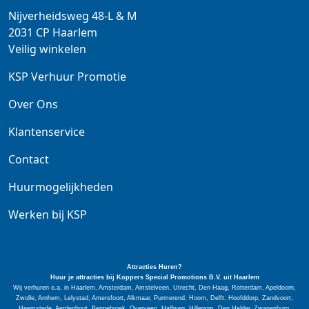
Nijverheidsweg 48-L & M
2031 CP
Haarlem
Veilig winkelen
KSP Verhuur Promotie
Over Ons
Klantenservice
Contact
Huurmogelijkheden
Werken bij KSP
Attracties Huren?
Huur je attracties bij Koppers Special
Promotions
B.V. uit Haarlem
Wij verhuren o.a. in Haarlem, Amsterdam, Amstelveen, Utrecht, Den Haag, Rotterdam, Apeldoorn,
Zwolle, Arnhem, Lelystad, Amersfoort, Alkmaar, Purmerend, Hoorn, Delft, Hoofddorp, Zandvoort,
Heemstede, Aerdenhout, Bennebroek, Overveen, Halfweg, Hillegom, Den Helder, Zwanenburg,