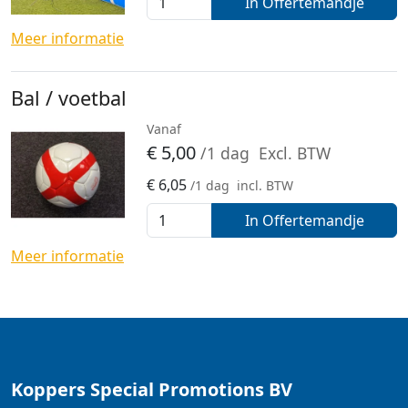
In Offertemandje
Meer informatie
Bal / voetbal
Vanaf
€
5,00
/1 dag
Excl. BTW
€
6,05
/1 dag
incl. BTW
In Offertemandje
Meer informatie
Koppers Special Promotions BV