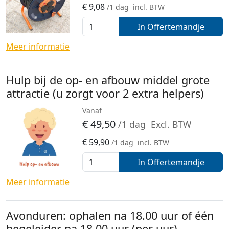
€
9,08
/1 dag
incl. BTW
In Offertemandje
Meer informatie
Hulp bij de op- en afbouw middel grote
attractie (u zorgt voor 2 extra helpers)
Vanaf
€
49,50
/1 dag
Excl. BTW
€
59,90
/1 dag
incl. BTW
In Offertemandje
Meer informatie
Avonduren: ophalen na 18.00 uur of één
begeleider na 18.00 uur (per uur)