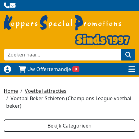
zoe
Uw Offertemandje
0
Naar login pagina
to
Home
Voetbal attracties
Voetbal Beker Schieten (Champions League voetbal
beker)
Bekijk Categorieën