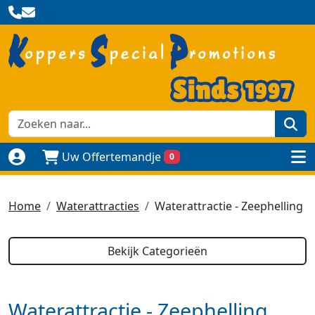
zoe
Uw Offertemandje
0
Naar login pagina
to
Home
Waterattracties
Waterattractie - Zeephelling
Bekijk Categorieën
Waterattractie - Zeephelling